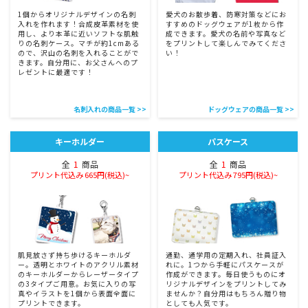
1個からオリジナルデザインの名刺
愛犬のお散歩着、防寒対策などにお
入れを作れます！合成皮革素材を使
すすめのドッグウェアが1枚から作
用し、より本革に近いソフトな肌触
成できます。愛犬の名前や写真など
りの名刺ケース。マチが約1cmある
をプリントして楽しんでみてくださ
ので、沢山の名刺を入れることがで
い！
きます。自分用に、お父さんへのプ
レゼントに最適です！
名刺入れの商品一覧 >>
ドッグウェアの商品一覧 >>
キーホルダー
パスケース
全
1
商品
全
1
商品
プリント代込み 665円(税込)~
プリント代込み 795円(税込)~
肌見放さず持ち歩けるキーホルダ
通勤、通学用の定期入れ、社員証入
ー。透明とホワイトのアクリル素材
れに。1つから手軽にパスケースが
のキーホルダーからレーザータイプ
作成ができます。毎日使うものにオ
の3タイプご用意。お気に入りの写
リジナルデザインをプリントしてみ
真やイラストを1個から表面全面に
ませんか？自分用はもちろん贈り物
プリントできます。
としても人気です。