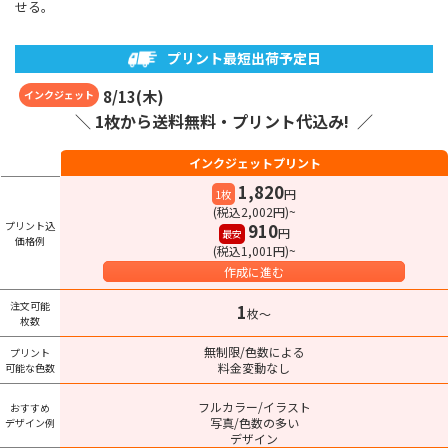
せる。
プリント最短出荷予定日
8
/
13
(
木
)
インクジェット
＼ 1枚から送料無料・プリント代込み! ／
インクジェットプリント
1,820
円
1枚
(税込2,002円)~
プリント込
910
円
最安
価格例
(税込1,001円)~
作成に進む
注文可能
1
枚〜
枚数
無制限/色数による
プリント
料金変動なし
可能な色数
フルカラー/イラスト
おすすめ
写真/色数の多い
デザイン例
デザイン