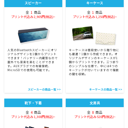
スピーカー
キーケース
全
1
商品
全
1
商品
プリント代込み 2,905円(税込)~
プリント代込み 1,250円(税込)~
人気のBluetoothスピーカーにオリ
キーケースは普段使いから贈り物に
ジナルデザインを1個からプリント
も最適！1個から作成できます。オ
できます！バッテリー内蔵型なので
リジナルデザインのキーケースが1
屋外でも音楽を楽むことができま
個からプリントできます。三つ折り
す。AUXプラグでの有線接続、
のシンプルな仕様で、中には4つの
MicroSDでの使用も可能です。
キーフックが付いていますので複数
の鍵を収納。
スピーカーの商品一覧 >>
キーケースの商品一覧 >>
靴下・下着
文房具
全
4
商品
全
8
商品
プリント代込み 1,300円(税込)~
プリント代込み 520円(税込)~