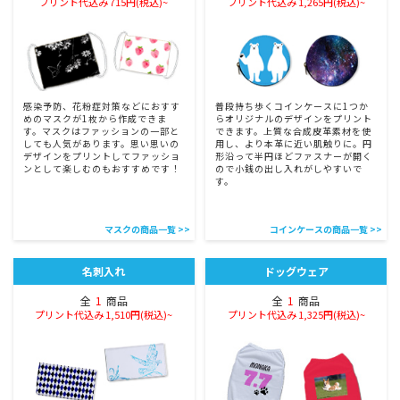
プリント代込み 715円(税込)~
プリント代込み 1,265円(税込)~
感染予防、花粉症対策などにおすす
普段持ち歩くコインケースに1つか
めのマスクが1枚から作成できま
らオリジナルのデザインをプリント
す。マスクはファッションの一部と
できます。上質な合成皮革素材を使
しても人気があります。思い思いの
用し、より本革に近い肌触りに。円
デザインをプリントしてファッショ
形沿って半円ほどファスナーが開く
ンとして楽しむのもおすすめです！
ので小銭の出し入れがしやすいで
す。
マスクの商品一覧 >>
コインケースの商品一覧 >>
名刺入れ
ドッグウェア
全
1
商品
全
1
商品
プリント代込み 1,510円(税込)~
プリント代込み 1,325円(税込)~