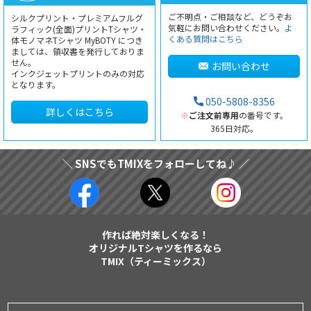
ご不明点・ご相談など、どうぞお
シルクプリント・プレミアムフルグ
気軽にお問い合わせください。
よ
ラフィック(全面)プリントTシャツ・
くある質問はこちら
体モノマネTシャツ MyBOTY につき
ましては、領収書を発行しておりま
せん。
お問い合わせ
インクジェットプリントのみの対応
となります。
050-5808-8356
詳しくはこちら
※
ご注文前専用
の番号です。
365日対応。
＼ SNSでもTMIXをフォローしてね♪ ／
作れば絶対楽しくなる！
オリジナルTシャツを作るなら
TMIX（ティーミックス）