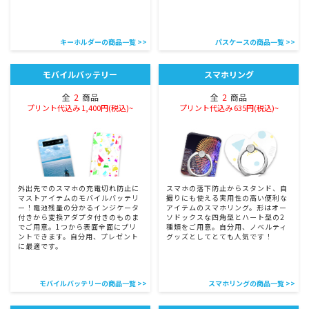
キーホルダーの商品一覧 >>
パスケースの商品一覧 >>
モバイルバッテリー
スマホリング
全
2
商品
全
2
商品
プリント代込み 1,400円(税込)~
プリント代込み 635円(税込)~
外出先でのスマホの充電切れ防止に
スマホの落下防止からスタンド、自
マストアイテムのモバイルバッテリ
撮りにも使える実用性の高い便利な
ー！電池残量の分かるインジケータ
アイテムのスマホリング。形はオー
付きから変換アダプタ付きのものま
ソドックスな四角型とハート型の2
でご用意。1つから表面全面にプリ
種類をご用意。自分用、ノベルティ
ントできます。自分用、プレゼント
グッズとしてとても人気です！
に最適です。
モバイルバッテリーの商品一覧 >>
スマホリングの商品一覧 >>