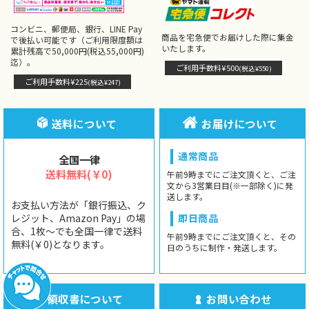
コンビニ、郵便局、銀行、LINE Pay
商品を宅急便でお届けした際に集金
で後払い可能です（ご利用限度額は
いたします。
累計残高で50,000円(税込55,000円)
迄）。
ご利用手数料¥500
(税込¥550)
ご利用手数料¥225
(税込¥247)
送料について
お届けについて
通常商品
全国一律
送料無料(￥0)
午前9時までにご注文頂くと、ご注
文から3営業日目(※一部除く)に発
送します。
お支払い方法が「銀行振込、ク
レジット、Amazon Pay」の場
即日商品
合、1枚〜でも全国一律で送料
午前9時までにご注文頂くと、その
無料(￥0)となります。
日のうちに制作・発送します。
領収書について
お問い合わせ