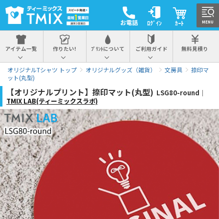
お電話
ﾛｸﾞｲﾝ
ｶｰﾄ
MENU
アイテム一覧
作りたい!
ﾌﾟﾘﾝﾄについて
ご利用ガイド
無料見積り
オリジナルTシャツ トップ
オリジナルグッズ（雑貨）
文房具
捺印マ
ット(丸型)
【オリジナルプリント】捺印マット(丸型)
LSG80-round｜
TMIX LAB(ティーミックスラボ)