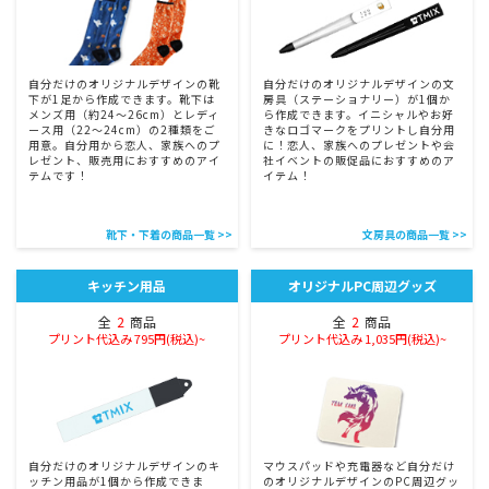
自分だけのオリジナルデザインの靴
自分だけのオリジナルデザインの文
下が1足から作成できます。靴下は
房具（ステーショナリー）が1個か
メンズ用（約24〜26cm）とレディ
ら作成できます。イニシャルやお好
ース用（22〜24cm）の2種類をご
きなロゴマークをプリントし自分用
用意。自分用から恋人、家族へのプ
に！恋人、家族へのプレゼントや会
レゼント、販売用におすすめのアイ
社イベントの販促品におすすめのア
テムです！
イテム！
靴下・下着の商品一覧 >>
文房具の商品一覧 >>
キッチン用品
オリジナルPC周辺グッズ
全
2
商品
全
2
商品
プリント代込み 795円(税込)~
プリント代込み 1,035円(税込)~
自分だけのオリジナルデザインのキ
マウスパッドや充電器など自分だけ
ッチン用品が1個から作成できま
のオリジナルデザインのPC周辺グッ