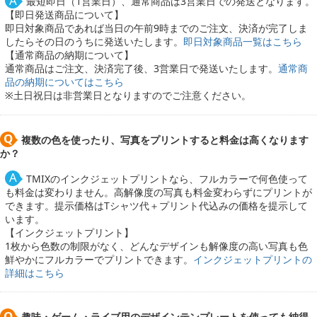
最短即日（1営業日）、通常商品は3営業日での発送となります。
【即日発送商品について】
即日対象商品であれば当日の午前9時までのご注文、決済が完了しま
したらその日のうちに発送いたします。
即日対象商品一覧はこちら
【通常商品の納期について】
通常商品はご注文、決済完了後、3営業日で発送いたします。
通常商
品の納期についてはこちら
※土日祝日は非営業日となりますのでご注意ください。
複数の色を使ったり、写真をプリントすると料金は高くなります
か？
TMIXのインクジェットプリントなら、フルカラーで何色使って
も料金は変わりません。高解像度の写真も料金変わらずにプリントが
できます。提示価格はTシャツ代＋プリント代込みの価格を提示して
います。
【インクジェットプリント】
1枚から色数の制限がなく、どんなデザインも解像度の高い写真も色
鮮やかにフルカラーでプリントできます。
インクジェットプリントの
詳細はこちら
趣味・ゲーム・ライブ用のデザインテンプレートを使っても納得