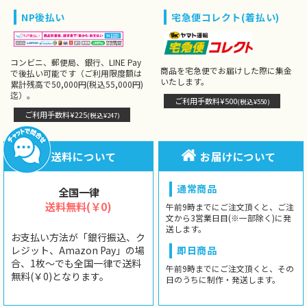
NP後払い
宅急便コレクト(着払い)
コンビニ、郵便局、銀行、LINE Pay
商品を宅急便でお届けした際に集金
で後払い可能です（ご利用限度額は
いたします。
累計残高で50,000円(税込55,000円)
迄）。
ご利用手数料¥500
(税込¥550)
ご利用手数料¥225
(税込¥247)
送料について
お届けについて
通常商品
全国一律
送料無料(￥0)
午前9時までにご注文頂くと、ご注
文から3営業日目(※一部除く)に発
送します。
お支払い方法が「銀行振込、ク
レジット、Amazon Pay」の場
即日商品
合、1枚〜でも全国一律で送料
午前9時までにご注文頂くと、その
無料(￥0)となります。
日のうちに制作・発送します。