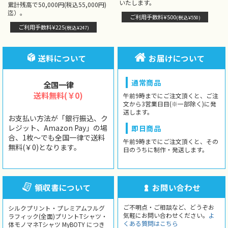
いたします。
累計残高で50,000円(税込55,000円)
迄）。
ご利用手数料¥500
(税込¥550)
ご利用手数料¥225
(税込¥247)
送料について
お届けについて
通常商品
全国一律
送料無料(￥0)
午前9時までにご注文頂くと、ご注
文から3営業日目(※一部除く)に発
送します。
お支払い方法が「銀行振込、ク
レジット、Amazon Pay」の場
即日商品
合、1枚〜でも全国一律で送料
午前9時までにご注文頂くと、その
無料(￥0)となります。
日のうちに制作・発送します。
領収書について
お問い合わせ
ご不明点・ご相談など、どうぞお
シルクプリント・プレミアムフルグ
気軽にお問い合わせください。
よ
ラフィック(全面)プリントTシャツ・
くある質問はこちら
体モノマネTシャツ MyBOTY につき