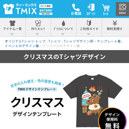
お電話
ﾛｸﾞｲﾝ
ｶｰﾄ
MENU
アイテム一覧
作りたい!
ﾌﾟﾘﾝﾄについて
ご利用ガイド
無料見積り
オリジナルTシャツ トップ
Tシャツ
Tシャツデザイン例・テンプレート集
イベントのデザイン集
クリスマスのデザイン集
クリスマスのTシャツデザイン