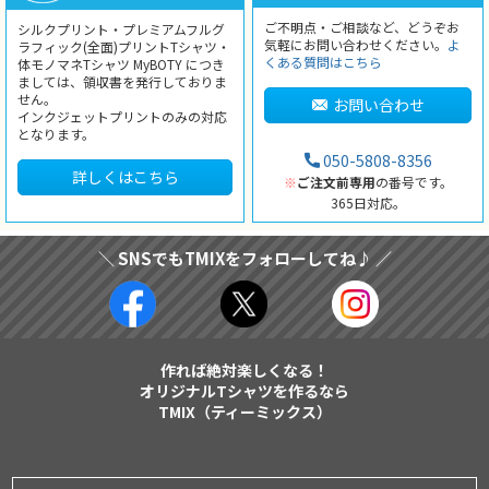
ご不明点・ご相談など、どうぞお
シルクプリント・プレミアムフルグ
気軽にお問い合わせください。
よ
ラフィック(全面)プリントTシャツ・
くある質問はこちら
体モノマネTシャツ MyBOTY につき
ましては、領収書を発行しておりま
せん。
お問い合わせ
インクジェットプリントのみの対応
となります。
050-5808-8356
詳しくはこちら
※
ご注文前専用
の番号です。
365日対応。
＼ SNSでもTMIXをフォローしてね♪ ／
作れば絶対楽しくなる！
オリジナルTシャツを作るなら
TMIX（ティーミックス）