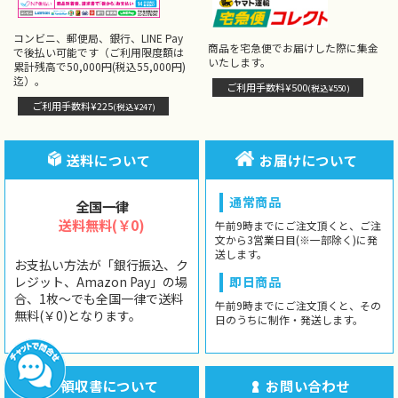
コンビニ、郵便局、銀行、LINE Pay
商品を宅急便でお届けした際に集金
で後払い可能です（ご利用限度額は
いたします。
累計残高で50,000円(税込55,000円)
迄）。
ご利用手数料¥500
(税込¥550)
ご利用手数料¥225
(税込¥247)
送料について
お届けについて
通常商品
全国一律
送料無料(￥0)
午前9時までにご注文頂くと、ご注
文から3営業日目(※一部除く)に発
送します。
お支払い方法が「銀行振込、ク
レジット、Amazon Pay」の場
即日商品
合、1枚〜でも全国一律で送料
午前9時までにご注文頂くと、その
無料(￥0)となります。
日のうちに制作・発送します。
領収書について
お問い合わせ