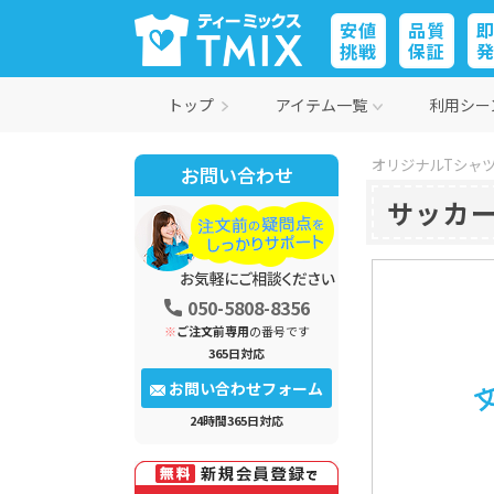
安値
品質
挑戦
保証
トップ
アイテム一覧
利用シー
オリジナルTシャツ
お問い合わせ
サッカ
050-5808-8356
※
ご注文前専用
の番号です
365日対応
お問い合わせフォーム
24時間365日対応