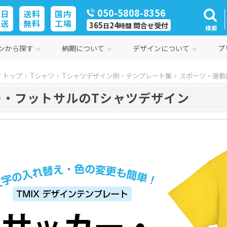
050-5808-8356
即日
送料
国内
発送
無料
工場
365
24
問合
受付
日
時間
せ
検索
ンから探す
納期について
デザインについて
プ
 トップ
Tシャツ
Tシャツデザイン例・テンプレート集
スポーツ・運動
ー・フットサルのTシャツデザイン