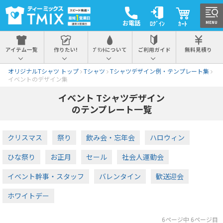
お電話
ﾛｸﾞｲﾝ
ｶｰﾄ
MENU
アイテム一覧
作りたい!
ﾌﾟﾘﾝﾄについて
ご利用ガイド
無料見積り
オリジナルTシャツ トップ
Tシャツ
Tシャツデザイン例・テンプレート集
イベントのデザイン集
イベント Tシャツデザイン
のテンプレート一覧
クリスマス
祭り
飲み会・忘年会
ハロウィン
ひな祭り
お正月
セール
社会人運動会
イベント幹事・スタッフ
バレンタイン
歓送迎会
ホワイトデー
6ページ中 6ページ目