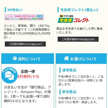
NP後払い
宅急便コレクト(着払い)
コンビニ、郵便局、銀行、LINE Pay
商品を宅急便でお届けした際に集金
で後払い可能です（ご利用限度額は
いたします。
累計残高で50,000円(税込55,000円)
迄）。
ご利用手数料¥500
(税込¥550)
ご利用手数料¥225
(税込¥247)
送料について
お届けについて
通常商品
全国一律
送料無料(￥0)
午前9時までにご注文頂くと、ご注
文から3営業日目(※一部除く)に発
送します。
お支払い方法が「銀行振込、ク
レジット、Amazon Pay」の場
即日商品
合、1枚〜でも全国一律で送料
午前9時までにご注文頂くと、その
無料(￥0)となります。
日のうちに制作・発送します。