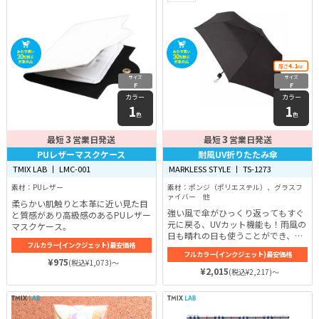
4.1
厚さ
oz
サイズ
サイズ
F
F
カラー
カラー
1
1
色
色
3
3
最短
営業日発送
最短
営業日発送
PUレザーマスクケース
耐風UV折りたたみ傘
TMIX LAB 丨 LMC-001
MARKLESS STYLE 丨 TS-1273
素材：PUレザー
素材：ポンジ（ポリエステル）、グラスフ
ァイバー 他
柔らかい肌触りと本革に近い見た目
強い風で傘がひっくり返ってもすぐ
と質感があり高級感のあるPUレザー
元に戻る、UVカット機能も！雨風の
マスクケース。
日も晴れの日も使うことができ、コ
フルカラー(インクジェット)最安価格
ンパクトサイズなので持ち運びも便
フルカラー(インクジェット)最安価格
利な折り畳み傘です！
¥975
(税込¥1,073)～
¥2,015
(税込¥2,217)～