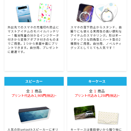
外出先でのスマホの充電切れ防止に
スマホの落下防止からスタンド、自
マストアイテムのモバイルバッテリ
撮りにも使える実用性の高い便利な
ー！電池残量の分かるインジケータ
アイテムのスマホリング。形はオー
付きから変換アダプタ付きのものま
ソドックスな四角型とハート型の2
でご用意。1つから表面全面にプリ
種類をご用意。自分用、ノベルティ
ントできます。自分用、プレゼント
グッズとしてとても人気です！
に最適です。
スピーカー
キーケース
全
1
商品
全
1
商品
プリント代込み 2,905円(税込)~
プリント代込み 1,250円(税込)~
人気のBluetoothスピーカーにオリ
キーケースは普段使いから贈り物に