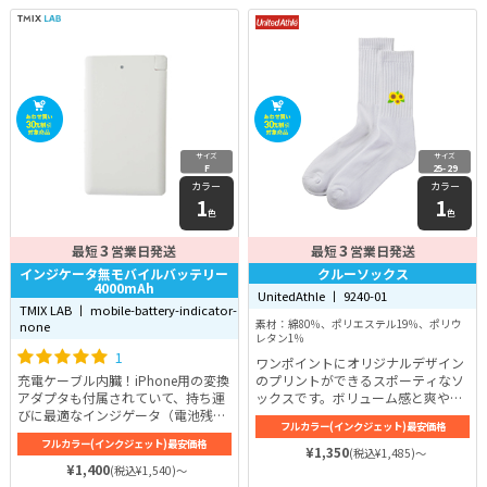
サイズ
サイズ
F
25-29
カラー
カラー
1
1
色
色
3
3
最短
営業日発送
最短
営業日発送
インジケータ無モバイルバッテリー
クルーソックス
4000mAh
UnitedAthle 丨 9240-01
TMIX LAB 丨 mobile-battery-indicator-
素材：綿80％、ポリエステル19％、ポリウ
none
レタン1％
1
ワンポイントにオリジナルデザイン
充電ケーブル内臓！iPhone用の変換
のプリントができるスポーティなソ
アダプタも付属されていて、持ち運
ックスです。ボリューム感と爽やか
びに最適なインジゲータ（電池残量
さを兼ね揃えた独特な風合いが人気
フルカラー(インクジェット)最安価格
表示）無しのモバイルバッテリーで
の秘密♪抗菌・防臭効果のある糸を
フルカラー(インクジェット)最安価格
す。
使用して作られているため、臭いも
¥1,350
(税込¥1,485)～
防いでくれます。
¥1,400
(税込¥1,540)～