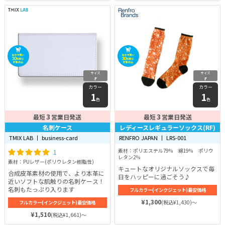
サイズ
サイズ
F
F
カラー
カラー
1
1
色
色
3
3
最短
営業日発送
最短
営業日発送
名刺ケース
レディースレギュラーソックス(RF)
TMIX LAB 丨 business-card
RENFRO JAPAN 丨 LRS-001
1
素材：ポリエステル79％ 綿19％ ポリウ
レタン2％
素材：PUレザー(ポリウレタン樹脂性)
キュートなオリジナルソックスで毎
合成皮革素材の使用で、より本革に
日をハッピーに過ごそう♪
近いソフトな肌触りの名刺ケース！
名刺もたっぷり入ります
フルカラー(インクジェット)最安価格
¥1,300
(税込¥1,430)～
フルカラー(インクジェット)最安価格
¥1,510
(税込¥1,661)～