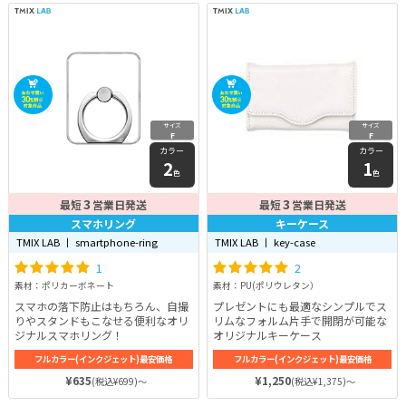
はゴムが入っており、着せたときズ
レにくく、おしっこがかかりにくい
仕様になっています。
サイズ
サイズ
F
F
カラー
カラー
2
1
色
色
3
3
最短
営業日発送
最短
営業日発送
スマホリング
キーケース
TMIX LAB 丨 smartphone-ring
TMIX LAB 丨 key-case
1
2
素材：ポリカーボネート
素材：PU(ポリウレタン）
スマホの落下防止はもちろん、自撮
プレゼントにも最適なシンプルでス
りやスタンドもこなせる便利なオリ
リムなフォルム片手で開閉が可能な
ジナルスマホリング！
オリジナルキーケース
フルカラー(インクジェット)最安価格
フルカラー(インクジェット)最安価格
¥635
¥1,250
(税込¥699)～
(税込¥1,375)～