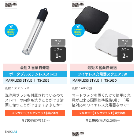
サイズ
サイズ
F
F
カラー
カラー
1
2
色
色
3
3
最短
営業日発送
最短
営業日発送
ポータブルステンレスストロー
ワイヤレス充電器スクエア5W
MARKLESS STYLE 丨 TS-1533
MARKLESS STYLE 丨 TS-1630
素材：ステンレス
素材：ABS(他)
洗浄用ブラシも付属されているので
マートフォンを置くだけで簡単に充
ストローの内側も洗うことができ清
電が出来る国際標準規格Qi(チー)規
潔に保つことができますよ♪しか
格対応のワイヤレス充電器なので、
も、錆びにくいステンレス素材を採
充電器の高さは約9mmと薄く、ア
フルカラー(インクジェット)最安価格
フルカラー(インクジェット)最安価格
用しているので、長年繰り返し愛用
イテム自体に無駄な装飾がないため
することができるので嬉しいアイテ
デスクや棚、ベッドサイドに置いて
¥795
¥2,060
(税込¥875)～
(税込¥2,266)～
ムです♪
もインテリアの邪魔になりにくいの
がいいですよね♪