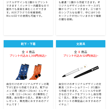
ジナルデザインを1個からプリント
も最適！1個から作成できます。オ
できます！バッテリー内蔵型なので
リジナルデザインのキーケースが1
屋外でも音楽を楽むことができま
個からプリントできます。三つ折り
す。AUXプラグでの有線接続、
のシンプルな仕様で、中には4つの
MicroSDでの使用も可能です。
キーフックが付いていますので複数
の鍵を収納。
靴下・下着
文房具
全
4
商品
全
8
商品
プリント代込み 1,300円(税込)~
プリント代込み 520円(税込)~
自分だけのオリジナルデザインの靴
自分だけのオリジナルデザインの文
下が1足から作成できます。靴下は
房具（ステーショナリー）が1個か
メンズ用（約24〜26cm）とレディ
ら作成できます。イニシャルやお好
ース用（22〜24cm）の2種類をご
きなロゴマークをプリントし自分用
用意。自分用から恋人、家族へのプ
に！恋人、家族へのプレゼントや会
レゼント、販売用におすすめのアイ
社イベントの販促品におすすめのア
テムです！
イテム！