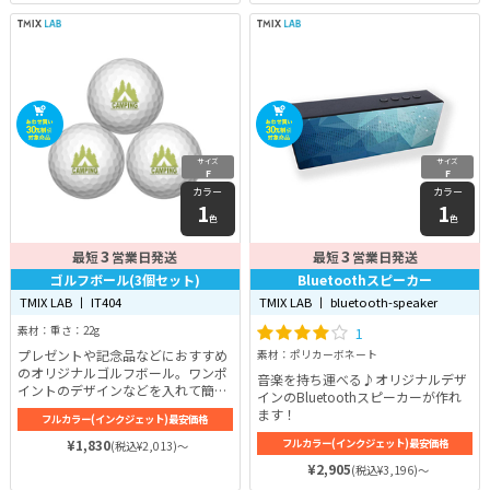
サイズ
サイズ
F
F
カラー
カラー
1
1
色
色
3
3
最短
営業日発送
最短
営業日発送
ゴルフボール(3個セット)
Bluetoothスピーカー
TMIX LAB 丨 IT404
TMIX LAB 丨 bluetooth-speaker
素材：重さ：22g
1
プレゼントや記念品などにおすすめ
素材：ポリカーボネート
のオリジナルゴルフボール。ワンポ
音楽を持ち運べる♪オリジナルデザ
イントのデザインなどを入れて簡単
インのBluetoothスピーカーが作れ
にオリジナルゴルフボールが作成で
ます！
フルカラー(インクジェット)最安価格
きちゃいます♪
¥1,830
フルカラー(インクジェット)最安価格
(税込¥2,013)～
¥2,905
(税込¥3,196)～