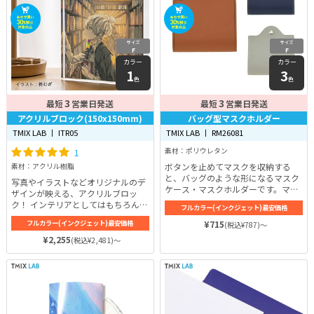
サイズ
サイズ
F
F
カラー
カラー
1
3
色
色
3
3
最短
営業日発送
最短
営業日発送
アクリルブロック(150x150mm)
バッグ型マスクホルダー
TMIX LAB 丨 ITR05
TMIX LAB 丨 RM26081
1
素材：ポリウレタン
ボタンを止めてマスクを収納する
素材：アクリル樹脂
と、バッグのような形になるマスク
写真やイラストなどオリジナルのデ
ケース・マスクホルダーです。マス
ザインが映える、アクリルブロッ
クをじか置きしない衛生的なマスク
ク！ インテリアとしてはもちろん、
フルカラー(インクジェット)最安価格
ホルダーがあると便利ですよ。マス
ペーパーウェイトなどとしても使用
クを収納する時はふんわりカーブが
フルカラー(インクジェット)最安価格
¥715
(税込¥787)～
でき、同人グッズとしても人気のア
できるのでマスクのワイヤーが折れ
イテムです。
¥2,255
(税込¥2,481)～
ません。