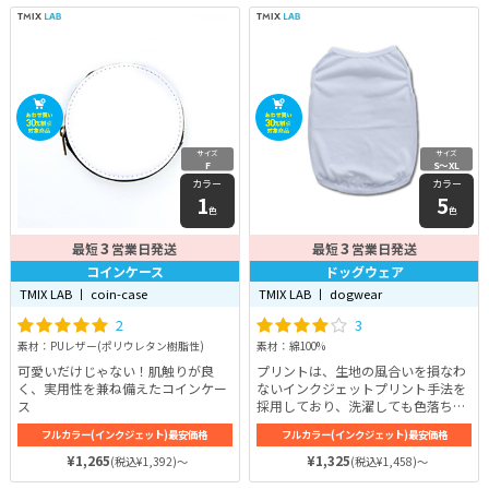
サイズ
サイズ
F
S〜XL
カラー
カラー
1
5
色
色
3
3
最短
営業日発送
最短
営業日発送
コインケース
ドッグウェア
TMIX LAB 丨 coin-case
TMIX LAB 丨 dogwear
2
3
素材：PUレザー(ポリウレタン樹脂性)
素材：綿100%
可愛いだけじゃない！肌触りが良
プリントは、生地の風合いを損なわ
く、実用性を兼ね備えたコインケー
ないインクジェットプリント手法を
ス
採用しており、洗濯しても色落ちし
にくいのが嬉しい。また、伸縮性の
フルカラー(インクジェット)最安価格
フルカラー(インクジェット)最安価格
あるサラっとした生地を採用してお
り、お洋服が初めてのワンちゃんで
¥1,265
¥1,325
(税込¥1,392)～
(税込¥1,458)～
も着やすいのが嬉しい。前裾部分に