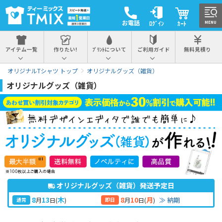
お電話
ﾛｸﾞｲﾝ
ｶｰﾄ
MENU
アイテム一覧
作りたい!
ﾌﾟﾘﾝﾄについて
ご利用ガイド
無料見積り
オリジナルTシャツ トップ
オリジナルグッズ（雑貨）
オリジナルグッズ（雑貨）
オリジナルグッズ（雑貨）発送予定日
8
13
8
10
木
月
≫ 納期
月
日
(
)
月
日
(
)
通常
即日