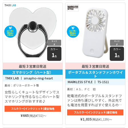
サイズ
サイズ
F
F
カラー
カラー
1
1
色
色
3
3
最短
営業日発送
最短
営業日発送
スマホリング（ハート型）
ポータブル＆スタンドファンホワイ
ト
TMIX LAB 丨 smapho-ring-heart
MARKLESS STYLE 丨 TS-1511
素材：ポリカーボネート等
素材：ＡＳ、ＰＣ 他
女性らしくキュートなデザインでス
乾電池式のポータブル＆スタンドフ
マホリングを作るならこのハート型
ァンは持ち運びしやすく、外出先で
スマホリングがおすすめ♪
も電池を用意すればすぐ使えるので
フルカラー(インクジェット)最安価格
アウトドアイベントの定番アイテム
フルカラー(インクジェット)最安価格
です♪※単4電池3本対応（別売）
¥665
(税込¥732)～
¥1,035
(税込¥1,139)～