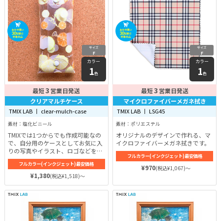
サイズ
サイズ
F
F
カラー
カラー
1
1
色
色
3
3
最短
営業日発送
最短
営業日発送
クリアマルチケース
マイクロファイバーメガネ拭き
TMIX LAB 丨 clear-mulch-case
TMIX LAB 丨 LSG45
素材：塩化ビニール
素材：ポリエステル
TMIXでは1つからでも作成可能なの
オリジナルのデザインで作れる、マ
で、自分用のケースとしてお気に入
イクロファイバーメガネ拭きです。
りの写真やイラスト、ロゴなどをプ
フルカラー(インクジェット)最安価格
リントしたオリジナルのクリアマル
フルカラー(インクジェット)最安価格
チケースにしてみるのも良いですね
¥970
(税込¥1,067)～
♪
¥1,380
(税込¥1,518)～