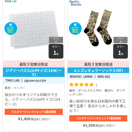
サイズ
サイズ
F
F
カラー
カラー
1
1
色
色
3
3
最短
営業日発送
最短
営業日発送
ジグソーパズル(A4サイズ/104ピー
メンズレギュラーソックス(RF)
ス)
RENFRO JAPAN 丨 MRS-001
TMIX LAB 丨 jigsaw-puzzle
1
素材：ペーパー
素材：ポリエステル79％ 綿19％ ポリウ
自分だけのオリジナル印刷ができ
レタン2％
る、ジグソーパズル(A4サイズ/104
高い技術力を誇る日本国内の靴下工
ピース)
場で生産！ 足元からおしゃれを楽し
もう！
フルカラー(インクジェット)最安価格
¥1,420
フルカラー(インクジェット)最安価格
(税込¥1,562)～
¥1,300
(税込¥1,430)～