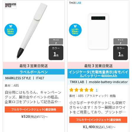
サイズ
サイズ
F
F
カラー
カラー
1
1
色
色
3
3
最短
営業日発送
最短
営業日発送
ラペルボールペン
インジケータ(充電残量表示)有モバイ
ルバッテリー4000mAh
MARKLESS STYLE 丨 IT417
TMIX LAB 丨 mobile-battery-indicator
素材：ABS
1
自分用にはもちろん、キャンペーン
素材：ABS（プラスティック）樹脂
グッズ、展示会やイベントの粗品、
企業ロゴをプリントして記念品や販
小さなポーチやポケットにも収納で
促のノベルティなど様々なシーンで
きちゃいます！カラー展開はホワイ
フルカラー(インクジェット)最安価格
使えるラペルボールペン。
トをご用意しており、プリントが綺
¥520
麗に映えるようになっています。
(税込¥572)～
フルカラー(インクジェット)最安価格
¥1,400
(税込¥1,540)～