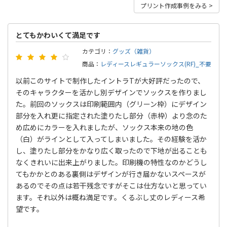
プリント作成事例をみる >
とてもかわいくて満足です
カテゴリ：
グッズ（雑貨）
商品：
レディースレギュラーソックス(RF)_不要
以前このサイトで制作したイントラTが大好評だったので、
そのキャラクターを活かし別デザインでソックスを作りまし
た。前回のソックスは印刷範囲内（グリーン枠）にデザイン
部分を入れ更に指定された塗りたし部分（赤枠）より念のた
め広めにカラーを入れましたが、ソックス本来の地の色
（白）がラインとして入ってしまいました。その経験を活か
し、塗りたし部分をかなり広く取ったので下地が出ることも
なくきれいに出来上がりました。印刷機の特性なのかどうし
てもかかとのある裏側はデザインが行き届かないスペースが
あるのでその点は若干残念ですがそこは仕方ないと思ってい
ます。それ以外は概ね満足です。くるぶし丈のレディース希
望です。