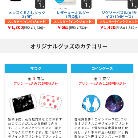
メンズくるぶしソック
レザーキーホルダー
ジグソーパズル(A4サ
ス(RF)
（四角型）
イズ/104ピース)
フルカラー(インクジェット)
フルカラー(インクジェット)
フルカラー(インクジェット
￥1,300
￥665
￥1,420
(税込￥1,430)〜
(税込￥732)〜
(税込￥1,562)
オリジナルグッズのカテゴリー
マスク
コインケース
全
3
商品
全
1
商品
プリント代込み 715円(税込)~
プリント代込み 1,265円(税込)~
感染予防、花粉症対策などにおすす
普段持ち歩くコインケースに1つか
めのマスクが1枚から作成できま
らオリジナルのデザインをプリント
す。マスクはファッションの一部と
できます。上質な合成皮革素材を使
しても人気があります。思い思いの
用し、より本革に近い肌触りに。円
デザインをプリントしてファッショ
形沿って半円ほどファスナーが開く