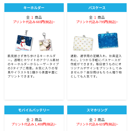
キーホルダー
パスケース
全
1
商品
全
1
商品
プリント代込み 665円(税込)~
プリント代込み 795円(税込)~
肌見放さず持ち歩けるキーホルダ
通勤、通学用の定期入れ、社員証入
ー。透明とホワイトのアクリル素材
れに。1つから手軽にパスケースが
のキーホルダーからレーザータイプ
作成ができます。毎日使うものにオ
の3タイプご用意。お気に入りの写
リジナルデザインをプリントしてみ
真やイラストを1個から表面全面に
ませんか？自分用はもちろん贈り物
プリントできます。
としても人気です。
モバイルバッテリー
スマホリング
全
2
商品
全
2
商品
プリント代込み 1,400円(税込)~
プリント代込み 635円(税込)~