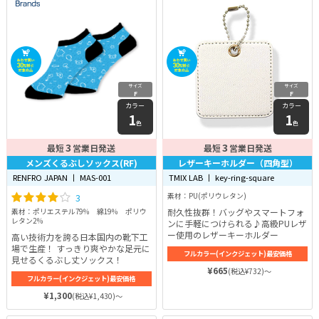
サイズ
サイズ
F
F
カラー
カラー
1
1
色
色
3
3
最短
営業日発送
最短
営業日発送
メンズくるぶしソックス(RF)
レザーキーホルダー（四角型）
RENFRO JAPAN 丨 MAS-001
TMIX LAB 丨 key-ring-square
3
素材：PU(ポリウレタン)
耐久性抜群！バッグやスマートフォ
素材：ポリエステル79％ 綿19％ ポリウ
レタン2％
ンに手軽につけられる♪高級PUレザ
ー使用のレザーキーホルダー
高い技術力を誇る日本国内の靴下工
場で生産！ すっきり爽やかな足元に
フルカラー(インクジェット)最安価格
見せるくるぶし丈ソックス！
¥665
(税込¥732)～
フルカラー(インクジェット)最安価格
¥1,300
(税込¥1,430)～