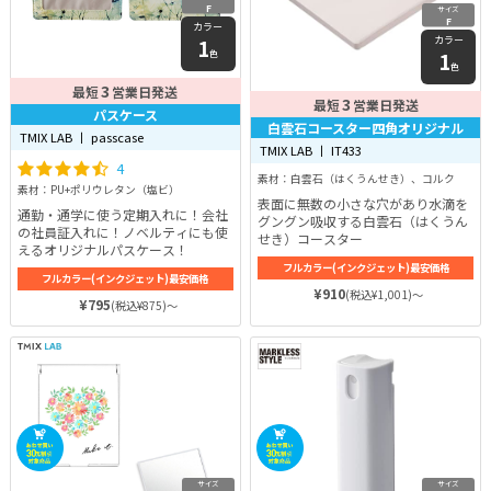
F
サイズ
F
カラー
カラー
1
1
色
色
3
最短
営業日発送
3
最短
営業日発送
パスケース
白雲石コースター四角オリジナル
TMIX LAB 丨 passcase
TMIX LAB 丨 IT433
4
素材：白雲石（はくうんせき）、コルク
素材：PU+ポリウレタン（塩ビ）
表面に無数の小さな穴があり水滴を
通勤・通学に使う定期入れに！会社
グングン吸収する白雲石（はくうん
の社員証入れに！ノベルティにも使
せき）コースター
えるオリジナルパスケース！
フルカラー(インクジェット)最安価格
フルカラー(インクジェット)最安価格
¥910
(税込¥1,001)～
¥795
(税込¥875)～
サイズ
サイズ