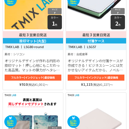
サイズ
サイズ
F
F
カラー
カラー
1
2
色
色
3
3
最短
営業日発送
最短
営業日発送
捺印マット(丸型)
付箋ケース
TMIX LAB 丨 LSG80-round
TMIX LAB 丨 LSG57
素材：シリコン
素材：合成皮革
オリジナルデザインが作れる円形の
オリジナルデザインの付箋ケースが
捺印マット！押し心地にもこだわっ
作成できる！ビジネスシーンには欠
た高品質。マットの弾力がヘタレに
かせないアイテムだから、ノベルテ
くく、長期間使用きれいに印鑑が押
ィやイベント販促にもぴったり。ス
フルカラー(インクジェット)最安価格
フルカラー(インクジェット)最安価格
せる。
リムな正方形で持ち運びしやすい。
高品質印刷で、まるで市販品のよう
¥910
¥1,115
(税込¥1,001)～
(税込¥1,227)～
な高級感のある仕上がりに。
サイズ