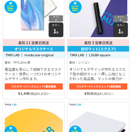
サイズ
サイズ
F
F
カラー
カラー
1
1
色
色
11
3
最短
営業日発送
最短
営業日発送
オリジナルマスクケース
捺印マット(スクエア)
TMIX LAB 丨 maskcase-original
TMIX LAB 丨 LSG80-square
素材：PP 0.2mm 厚
素材：シリコン
衛生面も安心して収納できるマスク
オリジナルデザインが作れるスクエ
ケース！世界に一つだけのオリジナ
ア型の捺印マット！押し心地にもこ
ルデザイン作れます。
だわった高品質。マットの弾力がヘ
タレにくく、長期間使用きれいに印
フルカラー(インクジェット)最安価格
フルカラー(インクジェット)最安価格
鑑が押せる。
¥1,645
¥910
(税込¥1,810)～
(税込¥1,001)～