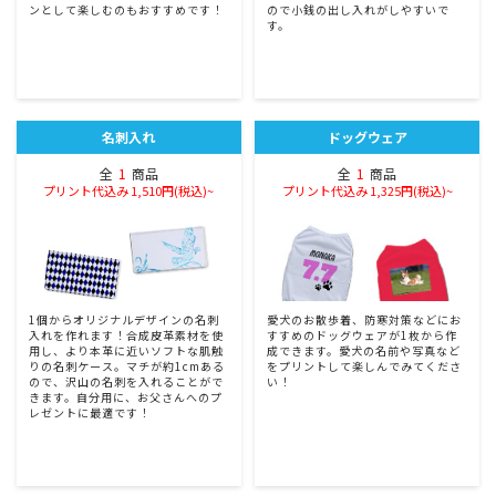
ンとして楽しむのもおすすめです！
ので小銭の出し入れがしやすいで
す。
名刺入れ
ドッグウェア
全
1
商品
全
1
商品
プリント代込み 1,510円(税込)~
プリント代込み 1,325円(税込)~
1個からオリジナルデザインの名刺
愛犬のお散歩着、防寒対策などにお
入れを作れます！合成皮革素材を使
すすめのドッグウェアが1枚から作
用し、より本革に近いソフトな肌触
成できます。愛犬の名前や写真など
りの名刺ケース。マチが約1cmある
をプリントして楽しんでみてくださ
ので、沢山の名刺を入れることがで
い！
きます。自分用に、お父さんへのプ
レゼントに最適です！