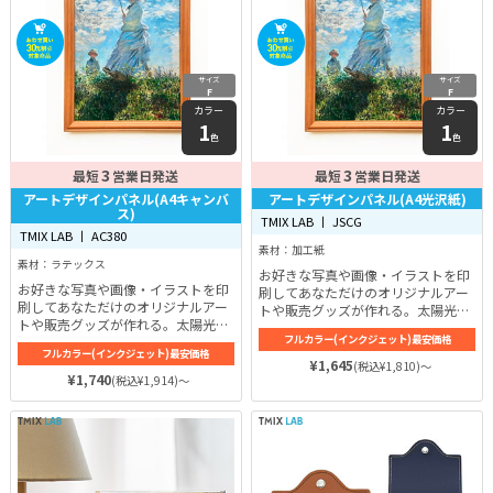
サイズ
サイズ
F
F
カラー
カラー
1
1
色
色
3
3
最短
営業日発送
最短
営業日発送
アートデザインパネル(A4キャンバ
アートデザインパネル(A4光沢紙)
ス)
TMIX LAB 丨 JSCG
TMIX LAB 丨 AC380
素材：加工紙
素材：ラテックス
お好きな写真や画像・イラストを印
お好きな写真や画像・イラストを印
刷してあなただけのオリジナルアー
刷してあなただけのオリジナルアー
トや販売グッズが作れる。太陽光・
トや販売グッズが作れる。太陽光・
雨風・温度変化に強い印刷インクだ
フルカラー(インクジェット)最安価格
雨風・温度変化に強い印刷インクだ
から屋内外に使用できます。
フルカラー(インクジェット)最安価格
から屋内外に使用できます。
¥1,645
(税込¥1,810)～
¥1,740
(税込¥1,914)～