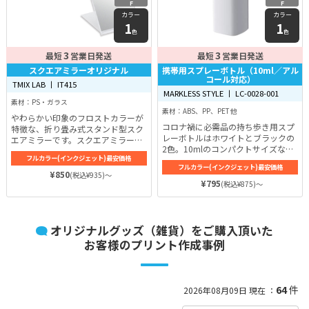
F
F
カラー
カラー
1
1
色
色
3
3
最短
営業日発送
最短
営業日発送
スクエアミラーオリジナル
携帯用スプレーボトル（10ml／アル
コール対応）
TMIX LAB 丨 IT415
MARKLESS STYLE 丨 LC-0028-001
素材：PS・ガラス
素材：ABS、PP、PET 他
やわらかい印象のフロストカラーが
コロナ禍に必需品の持ち歩き用スプ
特徴な、折り畳み式スタンド型スク
レーボトルはホワイトとブラックの
エアミラーです。スクエアミラーオ
2色。10mlのコンパクトサイズなの
リジナルのサイズ（折り畳み時）は
フルカラー(インクジェット)最安価格
で持ち運びにも便利です。
幅約92mm、高さ約115mm。カラ
フルカラー(インクジェット)最安価格
ーは人気でプリントが映えるホワイ
¥850
(税込¥935)～
¥795
トをご用意しています！
(税込¥875)～
オリジナルグッズ（雑貨）をご購入頂いた
お客様のプリント作成事例
64
件
2026年08月09日 現在 ：