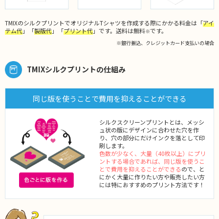
TMIXのシルクプリントでオリジナルTシャツを作成する際にかかる料金は「
アイ
テム代
」「
製版代
」「
プリント代
」です。送料は無料
です。
※
※銀行振込、クレジットカード支払いの場合
TMIXシルクプリントの仕組み
同じ版を使うことで費用を抑えることができる
シルクスクリーンプリントとは、メッシ
ュ状の版にデザインに合わせた穴を作
り、穴の部分にだけインクを落として印
刷します。
色数が少なく、大量（40枚以上）にプリ
ントする場合であれば、同じ版を使うこ
とで費用を抑えることができる
ので、と
にかく大量に作りたい方や販売したい方
には特におすすめのプリント方法です！