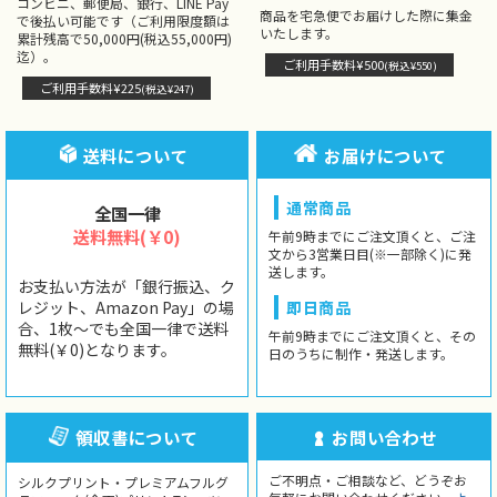
コンビニ、郵便局、銀行、LINE Pay
商品を宅急便でお届けした際に集金
で後払い可能です（ご利用限度額は
いたします。
累計残高で50,000円(税込55,000円)
迄）。
ご利用手数料¥500
(税込¥550)
ご利用手数料¥225
(税込¥247)
送料について
お届けについて
通常商品
全国一律
送料無料(￥0)
午前9時までにご注文頂くと、ご注
文から3営業日目(※一部除く)に発
送します。
お支払い方法が「銀行振込、ク
レジット、Amazon Pay」の場
即日商品
合、1枚〜でも全国一律で送料
午前9時までにご注文頂くと、その
無料(￥0)となります。
日のうちに制作・発送します。
領収書について
お問い合わせ
ご不明点・ご相談など、どうぞお
シルクプリント・プレミアムフルグ