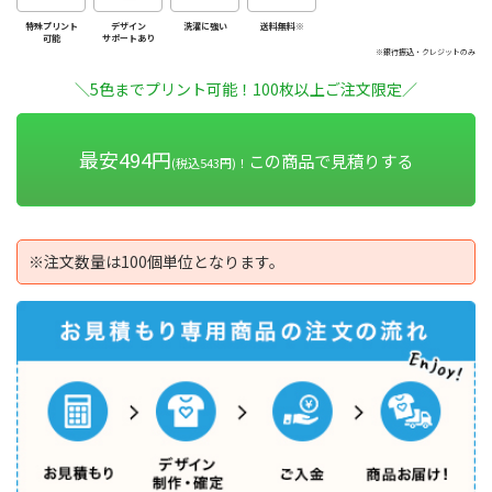
特殊プリント
デザイン
洗濯に強い
送料無料※
可能
サポートあり
※銀行振込・クレジットのみ
＼5色までプリント可能！100枚以上ご注文限定／
最安494円
この商品で見積りする
(税込543円)！
※注文数量は100個単位となります。