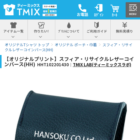
お電話
ﾛｸﾞｲﾝ
ｶｰﾄ
MENU
アイテム一覧
作りたい!
ﾌﾟﾘﾝﾄについて
ご利用ガイド
無料見積り
オリジナルTシャツ トップ
オリジナル ポーチ・巾着
スフィア・リサイ
クルレザーコインバース(HH)
【オリジナルプリント】スフィア・リサイクルレザーコイ
ンバース(HH)
HHT102201430｜
TMIX LAB(ティーミックスラボ)