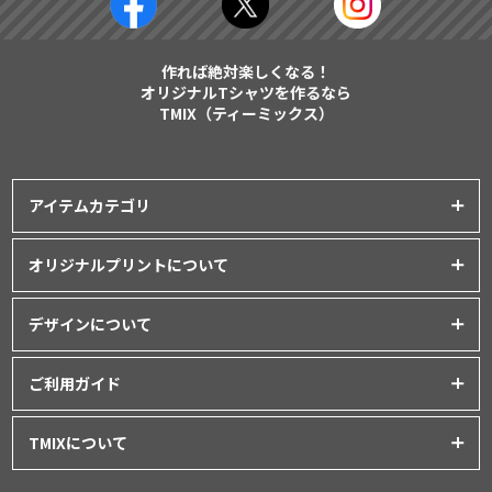
作れば絶対楽しくなる！
オリジナルTシャツを作るなら
TMIX（ティーミックス）
アイテムカテゴリ
プリントアイテム一覧
オリジナルプリントについて
Tシャツ
│
クラスTシャツ
プリント品質について
ポロシャツ
│
スポーツウェア
デザインについて
インクジェットプリント
パーカー・スウェット
│
ベビー服
オリジナルTシャツの作り方
シルクスクリーンプリント
ご利用ガイド
バッグ・ポーチ
│
タオル
│
エプロン
Tシャツデザインのテンプレート
昇華転写プリント
シャツ
│
ユニフォーム
│
パンツ
初めてご利用の方へ
デザインシミュレーター
TMIXについて
フルグラフィックプリント
アウター
│
つなぎ
お支払いについて
データ入稿について
刺繍プリント
プライバシーポリシー