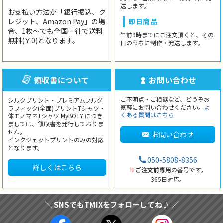
送します。
お支払い方法が「銀行振込、ク
レジット、Amazon Pay」の場
即日商品
合、1枚〜でも全国一律で送料
午前9時までにご注文頂くと、その
無料(￥0)となります。
日のうちに制作・発送します。
領収書について
お問い合わせ
ご不明点・ご相談など、どうぞお
シルクプリント・プレミアムフルグ
気軽にお問い合わせください。
よ
ラフィック(全面)プリントTシャツ・
くある質問はこちら
体モノマネTシャツ MyBOTY につき
ましては、領収書を発行しておりま
せん。
お問い合わせ
インクジェットプリントのみの対応
となります。
050-5808-8356
詳しくはこちら
※
ご注文前専用
の番号です。
365日対応。
＼ SNSでもTMIXをフォローしてね♪ ／