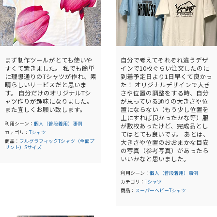
まず制作ツールがとても使いや
自分で考えてそれぞれ違うデザ
すくて驚きました。 私でも簡単
インで10枚ぐらい注文したのに
に理想通りのTシャツが作れ、素
到着予定日より1日早くて良かっ
晴らしいサービスだと思いま
た！ オリジナルデザインで大き
す。 自分だけのオリジナルTシ
さや位置の調整をする時、自分
ャツ作りが趣味になりました。
が思っている通りの大きさや位
また宜しくお願い致します。
置にならない（もう少し位置を
上にすれば良かったかな等）服
利用シーン：
個人（普段着用）事例
が数枚あったけど、完成品とし
カテゴリ：
Tシャツ
てはとても良いです。 あとは、
商品：
フルグラフィックTシャツ（全面プ
大きさや位置のおおまかな目安
リント）Sサイズ
の写真（参考写真）があったら
いいかなと思いました。
利用シーン：
個人（普段着用）事例
カテゴリ：
Tシャツ
商品：
スーパーヘビーTシャツ