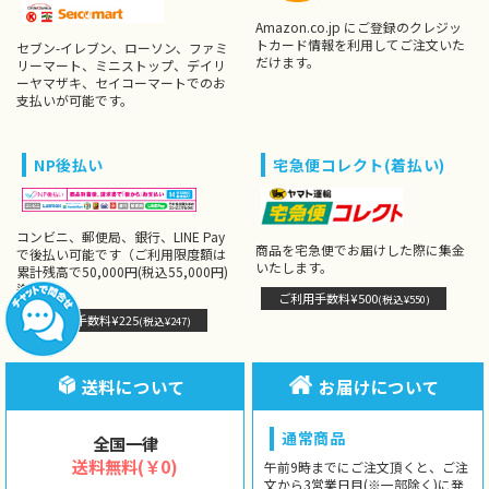
Amazon.co.jp にご登録のクレジッ
トカード情報を利用してご注文いた
セブン-イレブン、ローソン、ファミ
だけます。
リーマート、ミニストップ、デイリ
ーヤマザキ、セイコーマートでのお
支払いが可能です。
NP後払い
宅急便コレクト(着払い)
コンビニ、郵便局、銀行、LINE Pay
商品を宅急便でお届けした際に集金
で後払い可能です（ご利用限度額は
いたします。
累計残高で50,000円(税込55,000円)
迄）。
ご利用手数料¥500
(税込¥550)
ご利用手数料¥225
(税込¥247)
送料について
お届けについて
通常商品
全国一律
送料無料(￥0)
午前9時までにご注文頂くと、ご注
文から3営業日目(※一部除く)に発