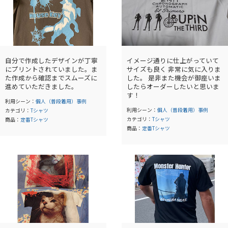
自分で作成したデザインが丁寧
イメージ通りに仕上がっていて
にプリントされていました。ま
サイズも良く 非常に気に入りま
た作成から確認までスムーズに
した。 是非また機会が御座いま
進めていただきました。
したらオーダーしたいと思いま
す！
利用シーン：
個人（普段着用）事例
利用シーン：
個人（普段着用）事例
カテゴリ：
Tシャツ
カテゴリ：
Tシャツ
商品：
定番Tシャツ
商品：
定番Tシャツ