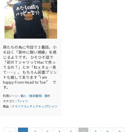
孫たちの為に今回で３着目。小
６曰く「背中に鋭い視線」を感
じるようです。 ひそひそ話で
「前のＴシャツってMacで売っ
てるの？」とか「ねぇネェ･･見
て････」。 もちろん前面プリン
トも施してあります ”I am
happy From Head to Toe” で
す。
利用シーン：
個人（普段着用）事例
カテゴリ：
Tシャツ
商品：
ドライアスレチックキッズTシャツ