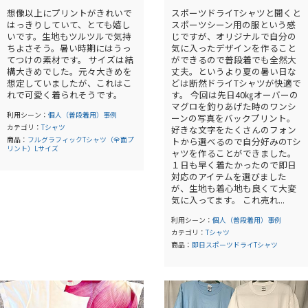
想像以上にプリントがきれいで
スポーツドライTシャツと聞くと
はっきりしていて、とても嬉し
スポーツシーン用の服という感
いです。生地もツルツルで気持
じですが、オリジナルで自分の
ちよさそう。暑い時期にはうっ
気に入ったデザインを作ること
てつけの素材です。 サイズは結
ができるので普段着でも全然大
構大きめでした。元々大きめを
丈夫。というより夏の暑い日な
想定していましたが、これはこ
どは断然ドライTシャツが快適で
れで可愛く着られそうです。
す。 今回は先日40㎏オーバーの
マグロを釣りあげた時のワンシ
利用シーン：
個人（普段着用）事例
ーンの写真をバックプリント。
カテゴリ：
Tシャツ
好きな文字をたくさんのフォン
商品：
フルグラフィックTシャツ（全面プ
トから選べるので自分好みのTシ
リント）Lサイズ
ャツを作ることができました。
１日も早く着たかったので即日
対応のアイテムを選びました
が、生地も着心地も良くて大変
気に入ってます。 これ売れ...
利用シーン：
個人（普段着用）事例
カテゴリ：
Tシャツ
商品：
即日スポーツドライTシャツ