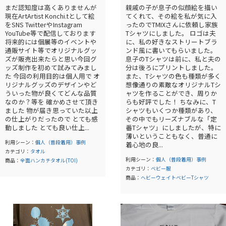
まだ認知度は高くありませんが
親戚の子が息子の似顔絵を描い
現在ArtArtist Konchi.tとして絵
てくれて、その絵を私が気に入
をSNS TwitterやInstagram
ったのでTMIXさんに依頼し家族
YouTube等で配信しております
Tシャツにしました。 ロゴは夫
将来的には個展等のイベントや
に、私の好きなストリートブラ
通販サイト等でオリジナルグッ
ンド風に書いてもらいました。
ズが販売出来たらと思い今回グ
息子のTシャツは前に、私と夫の
ッズ制作を初めて試みてみまし
分は後ろにプリントしました。
た 今回の利用目的は個人用で オ
また、Tシャツの色も種類が多く
リジナルグッズのデザインやど
想像通りの素敵なオリジナルTシ
ういった物が良くてどんな品質
ャツを作ることができ、周りか
なのか？等を 確かめさせて頂き
らも好評でした！ ちなみに、T
ました 物が届き思っていた以上
シャツもいくつか種類があり、
の仕上がりだったので とても感
その中でもリーズナブルな「定
動しました とても良い仕上...
番Tシャツ」にしましたが、特に
薄いということもなく、普通に
利用シーン：
個人（普段着用）事例
着心地の良...
カテゴリ：
タオル
利用シーン：
個人（普段着用）事例
商品：
全面ハンカチタオル(TOI)
カテゴリ：
ベビー服
商品：
ヘビーウェイトベビーTシャツ