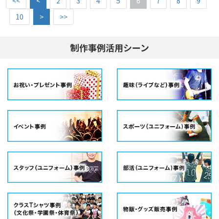
<<
<
2
3
4
5
6
7
8
9
10
>
>>
制作事例活用シーン