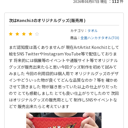
：
112
件
2026年08月07日 現在
次はKonchi.tのオリジナルグッズ(販売用 )
カテゴリ：
タオル
商品：
全面ハンカチタオル(TOI)
まだ認知度は高くありませんが 現在ArtArtist Konchi.tとして
絵をSNS TwitterやInstagram YouTube等で配信しておりま
す 将来的には個展等のイベントや通販サイト等でオリジナル
グッズが販売出来たらと思い今回グッズ制作を初めて試みて
みました 今回の利用目的は個人用で オリジナルグッズのデザ
インやどういった物が良くてどんな品質なのか？等を 確かめ
させて頂きました 物が届き思っていた以上の仕上がりだった
ので とても感動しました とても良い仕上がりでしたので 次回
はオリジナルグッズの販売用として 制作しSNSやイベントな
どで 販売出来たらと考えています