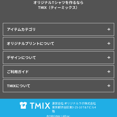
オリジナルTシャツを作るなら
TMIX（ティーミックス）
アイテムカテゴリ
プリントアイテム一覧
オリジナルプリントについて
Tシャツ
│
クラスTシャツ
プリント品質について
ポロシャツ
│
スポーツウェア
デザインについて
インクジェットプリント
パーカー・スウェット
│
ベビー服
オリジナルTシャツの作り方
シルクスクリーンプリント
ご利用ガイド
バッグ・ポーチ
│
タオル
│
エプロン
Tシャツデザインのテンプレート
昇華転写プリント
シャツ
│
ユニフォーム
│
パンツ
初めてご利用の方へ
デザインシミュレーター
TMIXについて
フルグラフィックプリント
アウター
│
つなぎ
お支払いについて
データ入稿について
刺繍プリント
プライバシーポリシー
グッズ
│
マグカップ・ボトル
│
キャップ
ドンドン割について
プリント方法について
運営会社:オリジナルラボ株式会社
利用規約
注文の流れ
東京都渋谷区東3-25-10 T&Tビル4
階
特定商取引
商品のお届けについて
©ORIGINAL LAB inc.