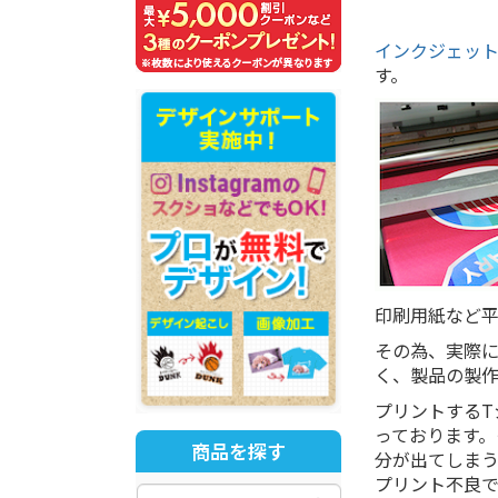
インクジェッ
す。
印刷用紙など
その為、実際
く、製品の製
プリントする
っております
商品を探す
分が出てしま
プリント不良