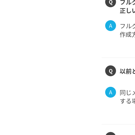
フル
Q
正し
フル
A
作成
以前
Q
同じ
A
する