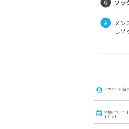
ソッ
Q
メン
A
しソ
アカウント/会
納期について【
ト注文】