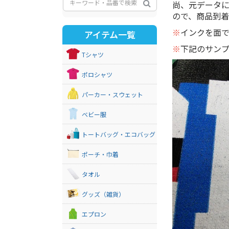
尚、元データ
ので、商品到着
※
インクを面
アイテム一覧
※
下記のサン
Tシャツ
ポロシャツ
パーカー・スウェット
ベビー服
トートバッグ・エコバッグ
ポーチ・巾着
タオル
グッズ（雑貨）
エプロン