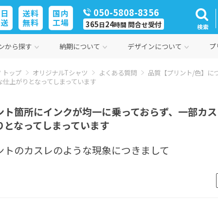
050-5808-8356
即日
送料
国内
発送
無料
工場
365
24
問合
受付
日
時間
せ
検索
ンから探す
納期について
デザインについて
プ
 トップ
オリジナルTシャツ
よくある質問
品質【プリント/色】に
な仕上がりとなってしまっています
ント箇所にインクが均一に乗っておらず、一部カス
りとなってしまっています
ントのカスレのような現象につきまして