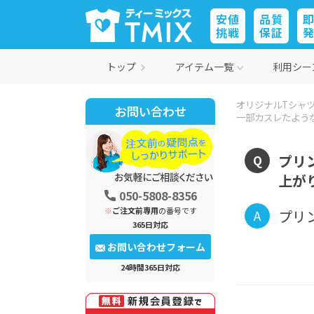
安値
品質
挑戦
保証
トップ
アイテム一覧
利用シー
オリジナルTシャツ
お問い合わせ
一部カスレたよう
プリ
Q
上が
050-5808-8356
※
ご注文前専用
の番号です
プリ
A
365日対応
お問い合わせフォーム
24時間365日対応