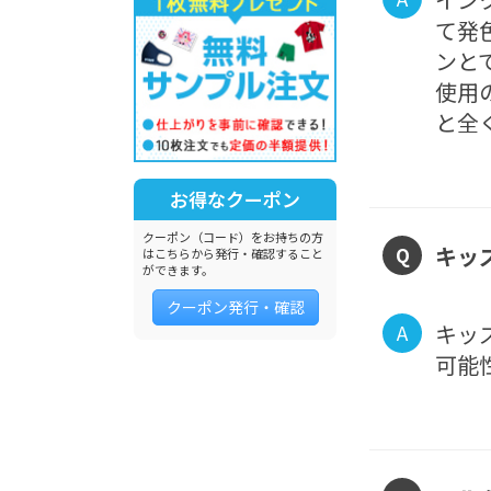
て発
ンと
使用
と全
お得なクーポン
クーポン（コード）をお持ちの方
キッ
Q
はこちらから発行・確認すること
ができます。
クーポン発行・確認
キッ
A
可能