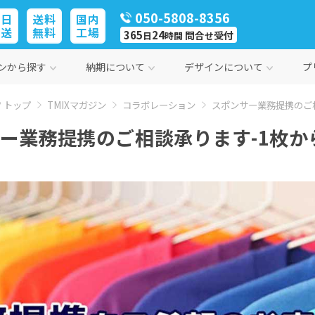
050-5808-8356
即日
送料
国内
発送
無料
工場
365
24
問合
受付
日
時間
せ
ンから探す
納期について
デザインについて
プ
 トップ
TMIXマガジン
コラボレーション
スポンサー業務提携のご相
ー業務提携のご相談承ります-1枚か