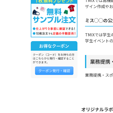
TMIXでは高
ザイン作成や
ミス◯◯の公
TMIXでは学
学生イベント
お得なクーポン
クーポン（コード）をお持ちの方
はこちらから発行・確認すること
業務提携
ができます。
クーポン発行・確認
業務提携・ス
オリジナルラボ