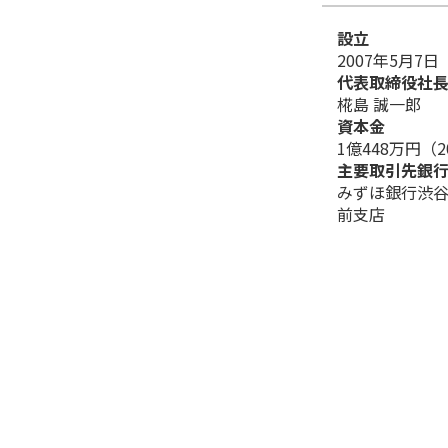
設立
2007年5月7日
代表取締役社
椛島 誠一郎
資本金
1億448万円（
主要取引先銀
みずほ銀行渋
前支店