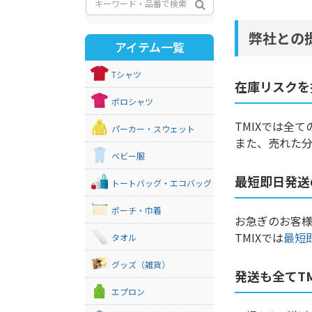
弊社との
アイテム一覧
Tシャツ
在庫リスクを
ポロシャツ
TMIXでは全
パーカー・スウェット
また、売れた分
ベビー服
最短即日発送
トートバッグ・エコバッグ
ポーチ・巾着
お急ぎのお客
TMIXでは
最短
タオル
グッズ（雑貨）
発送も全てT
エプロン