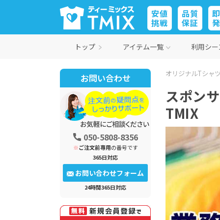
安値
品質
挑戦
保証
トップ
アイテム一覧
利用シー
オリジナルTシャツ
お問い合わせ
スポンサ
TMIX
050-5808-8356
※
ご注文前専用
の番号です
365日対応
お問い合わせフォーム
24時間365日対応