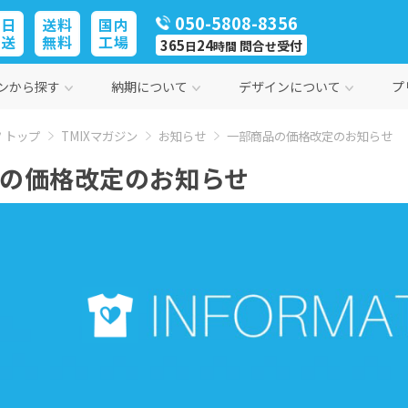
050-5808-8356
即日
送料
国内
発送
無料
工場
365
24
問合
受付
日
時間
せ
ンから探す
納期について
デザインについて
プ
 トップ
TMIXマガジン
お知らせ
一部商品の価格改定のお知らせ
の価格改定のお知らせ