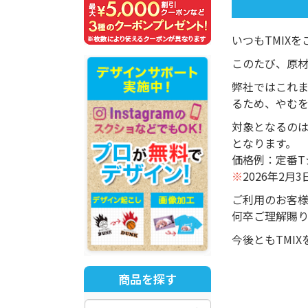
いつもTMIX
このたび、原
弊社ではこれ
るため、やむ
対象となるの
となります。
価格例：定番Tシ
※
2026年2
ご利用のお客
何卒ご理解賜
今後ともTMI
商品を探す