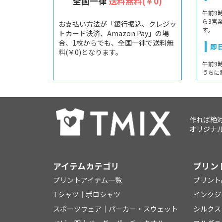
全国一律
送料無料(￥0)
午前9
ら3営
お支払い方法が「銀行振込、クレジッ
す。
トカード決済、Amazon Pay」の場
合、1枚からでも、全国一律で送料無
即
料(￥0)となります。
午前9
うちに
作れば絶
オリジナル
アイテムカテゴリ
プリン
プリントアイテム一覧
プリント
Tシャツ
│
ポロシャツ
インクジ
スポーツウェア
│
パーカー・スウェット
シルクス