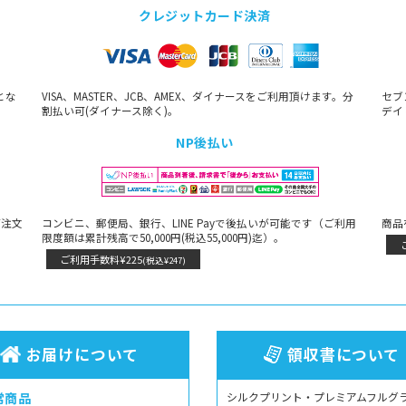
クレジットカード決済
とな
VISA、MASTER、JCB、AMEX、ダイナースをご利用頂けます。分
セブ
割払い可(ダイナース除く)。
デイ
NP後払い
ご注文
コンビニ、郵便局、銀行、LINE Payで後払いが可能です（ご利用
商品
限度額は累計残高で50,000円(税込55,000円)迄）。
ご利用手数料¥225
(税込¥247)
お届けについて
領収書について
常商品
シルクプリント・プレミアムフルグ