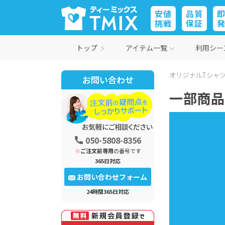
安値
品質
挑戦
保証
トップ
アイテム一覧
利用シー
オリジナルTシャツ
お問い合わせ
一部商品
050-5808-8356
※
ご注文前専用
の番号です
365日対応
お問い合わせフォーム
24時間365日対応