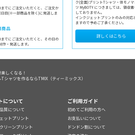
ク(全面)プリントTシャツ・体モノマ
ツ MyBOTY につきましては、領収
時までにご注文いただくと、ご注文か
しておりません。
業日目(※一部商品を除く)に発送しま
インクジェットプリントのみの対応
ますので予めご了承ください。
日商品
詳しくはこちら
時までにご注文いただくと、その日の
制作・発送します。
対楽しくなる！
Tシャツを作るならTMIX（ティーミックス）
トについて
ご利用ガイド
品質について
初めてご利用の方へ
ェットプリント
お支払いについて
クリーンプリント
ドンドン割について