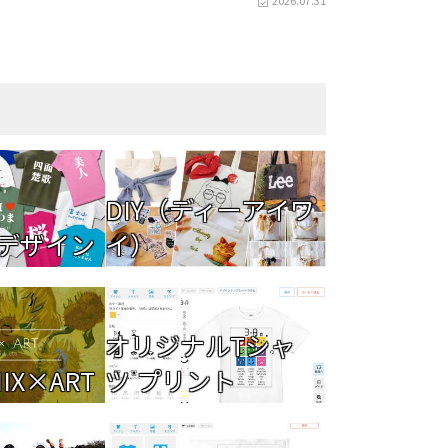
2026.07.31
DIY（ディーアイワ
デザイン
イ）
オリジナルTシャ
IX×ART
ツ プリント