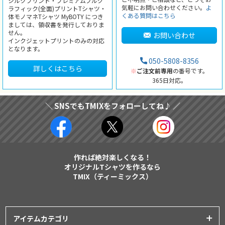
シルクプリント・プレミアムフルグ
気軽にお問い合わせください。
よ
ラフィック(全面)プリントTシャツ・
くある質問はこちら
体モノマネTシャツ MyBOTY につき
ましては、領収書を発行しておりま
せん。
お問い合わせ
インクジェットプリントのみの対応
となります。
050-5808-8356
詳しくはこちら
※
ご注文前専用
の番号です。
365日対応。
＼ SNSでもTMIXをフォローしてね♪ ／
作れば絶対楽しくなる！
オリジナルTシャツを作るなら
TMIX（ティーミックス）
アイテムカテゴリ