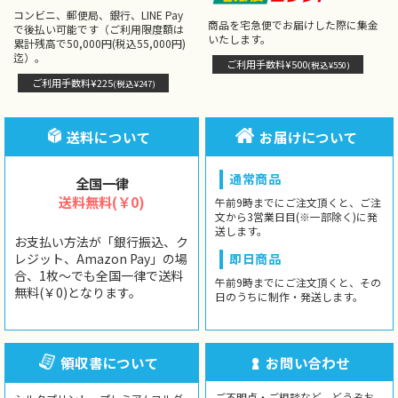
コンビニ、郵便局、銀行、LINE Pay
商品を宅急便でお届けした際に集金
で後払い可能です（ご利用限度額は
いたします。
累計残高で50,000円(税込55,000円)
迄）。
ご利用手数料¥500
(税込¥550)
ご利用手数料¥225
(税込¥247)
送料について
お届けについて
通常商品
全国一律
送料無料(￥0)
午前9時までにご注文頂くと、ご注
文から3営業日目(※一部除く)に発
送します。
お支払い方法が「銀行振込、ク
レジット、Amazon Pay」の場
即日商品
合、1枚〜でも全国一律で送料
午前9時までにご注文頂くと、その
無料(￥0)となります。
日のうちに制作・発送します。
領収書について
お問い合わせ
ご不明点・ご相談など、どうぞお