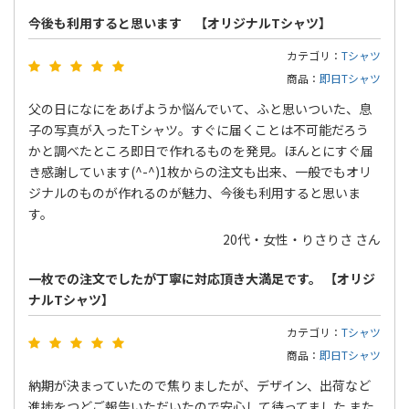
今後も利用すると思います 【オリジナルTシャツ】
カテゴリ：
Tシャツ
商品：
即日Tシャツ
父の日になにをあげようか悩んでいて、ふと思いついた、息
子の写真が入ったTシャツ。すぐに届くことは不可能だろう
かと調べたところ即日で作れるものを発見。ほんとにすぐ届
き感謝しています(^-^)1枚からの注文も出来、一般でもオリ
ジナルのものが作れるのが魅力、今後も利用すると思いま
す。
20代・女性・りさりさ さん
一枚での注文でしたが丁寧に対応頂き大満足です。 【オリジ
ナルTシャツ】
カテゴリ：
Tシャツ
商品：
即日Tシャツ
納期が決まっていたので焦りましたが、デザイン、出荷など
進捗をつどご報告いただいたので安心して待ってました また