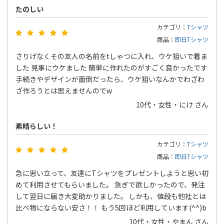
たのしい
カテゴリ：
Tシャツ
商品：
即日Tシャツ
さりげなくその友人の名前をtしゃつに入れ、ウケ狙いで着ま
した 見事にウケました 簡単に作れたのがすごく良かったです
手続きやデザインが面倒だったら、ウケ狙いなんかでわざわ
ざ作ろうとは思えませんのでw
10代・女性・にけ さん
素晴らしい！
カテゴリ：
Tシャツ
商品：
即日Tシャツ
急に思い立って、友達にTシャツをプレゼントしようと思い初
めて利用させてもらいました。 急ぎで欲しかったので、発注
して翌日に届き大変助かりました。 しかも、値段も他社とは
比べ物にならない安さ！！ もう5回ほど利用しています(^^)b
10代・女性・やまん さん