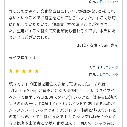
商品：
即日Tシャツ
作ったのが遅く、文化祭当日にTシャツが届かないかもしれ
ないということでお電話をさせてもらいました。すごく親切
に対応していただいて、無事文化祭で着ることができまし
た。生地がすごく良くて文化祭後も着れそうです。本当にあ
りがとうございました。
10代・女性・Saki さん
ライブにて…♪
カテゴリ：
Tシャツ
商品：
即日Tシャツ
続きです！ 今回は２回注文させて頂きました。 それは
『Lack of Sleep と寝不足にならNIGHT！』というライブイ
ベントで使用するCREW(スタッフ)Tシャツと、数ある出演バ
ンドの中の一つ『博多山Z』というバンドで使用する為のバ
ンドメンバーTシャツです！ バンドの一体感と他のバンドと
の差もつき、とても良かったです！ スタッフもわかりやすく
なり観客や出演者との差別化が出来て、両方のTシャツ共に