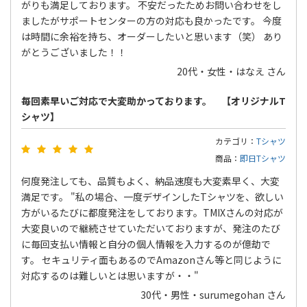
がりも満足しております。 不安だったためお問い合わせをし
ましたがサポートセンターの方の対応も良かったです。 今度
は時間に余裕を持ち、オーダーしたいと思います（笑） あり
がとうございました！！
20代・女性・はなえ さん
毎回素早いご対応で大変助かっております。 【オリジナルT
シャツ】
カテゴリ：
Tシャツ
商品：
即日Tシャツ
何度発注しても、品質もよく、納品速度も大変素早く、大変
満足です。 "私の場合、一度デザインしたTシャツを、欲しい
方がいるたびに都度発注をしております。TMIXさんの対応が
大変良いので継続させていただいておりますが、発注のたび
に毎回支払い情報と自分の個人情報を入力するのが億劫で
す。 セキュリティ面もあるのでAmazonさん等と同じように
対応するのは難しいとは思いますが・・"
30代・男性・surumegohan さん