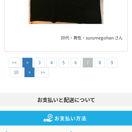
30代・男性・surumegohan さん
<<
<
3
4
5
6
7
8
9
10
>
>>
お支払いと配送について
お支払い方法