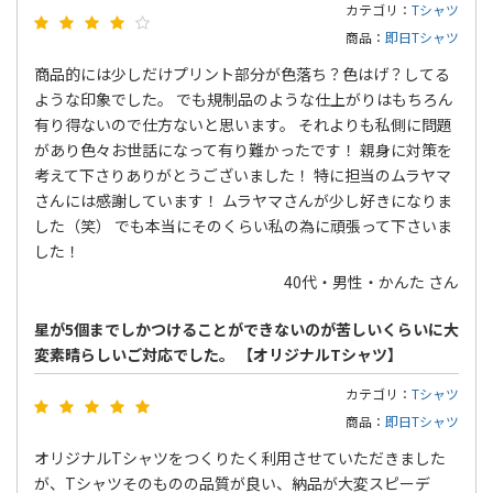
カテゴリ：
Tシャツ
商品：
即日Tシャツ
商品的には少しだけプリント部分が色落ち？色はげ？してる
ような印象でした。 でも規制品のような仕上がりはもちろん
有り得ないので仕方ないと思います。 それよりも私側に問題
があり色々お世話になって有り難かったです！ 親身に対策を
考えて下さりありがとうございました！ 特に担当のムラヤマ
さんには感謝しています！ ムラヤマさんが少し好きになりま
した（笑） でも本当にそのくらい私の為に頑張って下さいま
した！
40代・男性・かんた さん
星が5個までしかつけることができないのが苦しいくらいに大
変素晴らしいご対応でした。 【オリジナルTシャツ】
カテゴリ：
Tシャツ
商品：
即日Tシャツ
オリジナルTシャツをつくりたく利用させていただきました
が、Tシャツそのものの品質が良い、納品が大変スピーデ