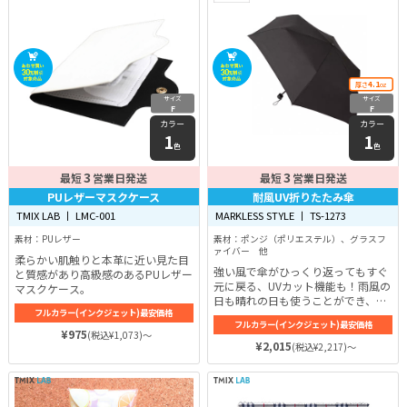
4.1
厚さ
oz
サイズ
サイズ
F
F
カラー
カラー
1
1
色
色
3
3
最短
営業日発送
最短
営業日発送
PUレザーマスクケース
耐風UV折りたたみ傘
TMIX LAB 丨 LMC-001
MARKLESS STYLE 丨 TS-1273
素材：PUレザー
素材：ポンジ（ポリエステル）、グラスフ
ァイバー 他
柔らかい肌触りと本革に近い見た目
強い風で傘がひっくり返ってもすぐ
と質感があり高級感のあるPUレザー
元に戻る、UVカット機能も！雨風の
マスクケース。
日も晴れの日も使うことができ、コ
フルカラー(インクジェット)最安価格
ンパクトサイズなので持ち運びも便
フルカラー(インクジェット)最安価格
利な折り畳み傘です！
¥975
(税込¥1,073)～
¥2,015
(税込¥2,217)～