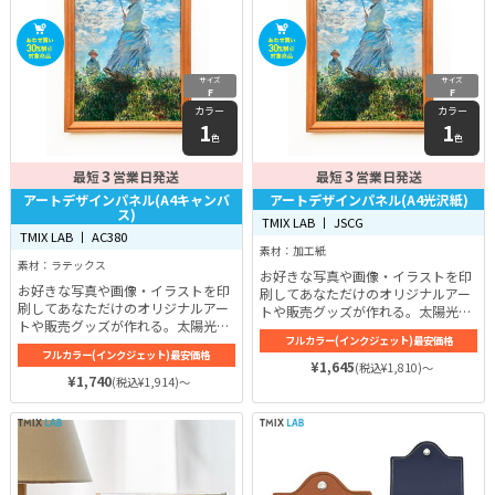
サイズ
サイズ
F
F
カラー
カラー
1
1
色
色
3
3
最短
営業日発送
最短
営業日発送
アートデザインパネル(A4キャンバ
アートデザインパネル(A4光沢紙)
ス)
TMIX LAB 丨 JSCG
TMIX LAB 丨 AC380
素材：加工紙
素材：ラテックス
お好きな写真や画像・イラストを印
お好きな写真や画像・イラストを印
刷してあなただけのオリジナルアー
刷してあなただけのオリジナルアー
トや販売グッズが作れる。太陽光・
トや販売グッズが作れる。太陽光・
雨風・温度変化に強い印刷インクだ
フルカラー(インクジェット)最安価格
雨風・温度変化に強い印刷インクだ
から屋内外に使用できます。
フルカラー(インクジェット)最安価格
から屋内外に使用できます。
¥1,645
(税込¥1,810)～
¥1,740
(税込¥1,914)～