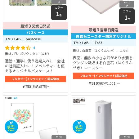
F
サイズ
F
カラー
カラー
1
1
色
色
3
最短
営業日発送
3
最短
営業日発送
パスケース
白雲石コースター四角オリジナル
TMIX LAB 丨 passcase
TMIX LAB 丨 IT433
4
素材：白雲石（はくうんせき）、コルク
素材：PU+ポリウレタン（塩ビ）
表面に無数の小さな穴があり水滴を
通勤・通学に使う定期入れに！会社
グングン吸収する白雲石（はくうん
の社員証入れに！ノベルティにも使
せき）コースター
えるオリジナルパスケース！
フルカラー(インクジェット)最安価格
フルカラー(インクジェット)最安価格
¥910
(税込¥1,001)～
¥795
(税込¥875)～
サイズ
サイズ