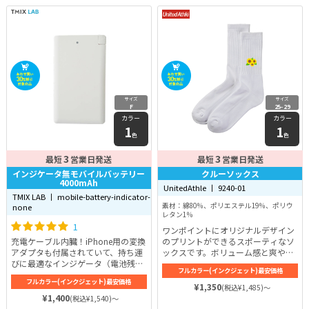
サイズ
サイズ
F
25-29
カラー
カラー
1
1
色
色
3
3
最短
営業日発送
最短
営業日発送
インジケータ無モバイルバッテリー
クルーソックス
4000mAh
UnitedAthle 丨 9240-01
TMIX LAB 丨 mobile-battery-indicator-
素材：綿80％、ポリエステル19％、ポリウ
none
レタン1％
1
ワンポイントにオリジナルデザイン
充電ケーブル内臓！iPhone用の変換
のプリントができるスポーティなソ
アダプタも付属されていて、持ち運
ックスです。ボリューム感と爽やか
びに最適なインジゲータ（電池残量
さを兼ね揃えた独特な風合いが人気
フルカラー(インクジェット)最安価格
表示）無しのモバイルバッテリーで
の秘密♪抗菌・防臭効果のある糸を
フルカラー(インクジェット)最安価格
す。
使用して作られているため、臭いも
¥1,350
(税込¥1,485)～
防いでくれます。
¥1,400
(税込¥1,540)～