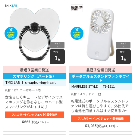
サイズ
サイズ
F
F
カラー
カラー
1
1
色
色
3
3
最短
営業日発送
最短
営業日発送
スマホリング（ハート型）
ポータブル＆スタンドファンホワイ
ト
TMIX LAB 丨 smapho-ring-heart
MARKLESS STYLE 丨 TS-1511
素材：ポリカーボネート等
素材：ＡＳ、ＰＣ 他
女性らしくキュートなデザインでス
乾電池式のポータブル＆スタンドフ
マホリングを作るならこのハート型
ァンは持ち運びしやすく、外出先で
スマホリングがおすすめ♪
も電池を用意すればすぐ使えるので
フルカラー(インクジェット)最安価格
アウトドアイベントの定番アイテム
フルカラー(インクジェット)最安価格
です♪※単4電池3本対応（別売）
¥665
(税込¥732)～
¥1,035
(税込¥1,139)～