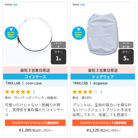
サイズ
サイズ
F
S〜XL
カラー
カラー
1
5
色
色
3
3
最短
営業日発送
最短
営業日発送
コインケース
ドッグウェア
TMIX LAB 丨 coin-case
TMIX LAB 丨 dogwear
2
3
素材：PUレザー(ポリウレタン樹脂性)
素材：綿100%
可愛いだけじゃない！肌触りが良
プリントは、生地の風合いを損なわ
く、実用性を兼ね備えたコインケー
ないインクジェットプリント手法を
ス
採用しており、洗濯しても色落ちし
にくいのが嬉しい。また、伸縮性の
フルカラー(インクジェット)最安価格
フルカラー(インクジェット)最安価格
あるサラっとした生地を採用してお
り、お洋服が初めてのワンちゃんで
¥1,265
¥1,325
(税込¥1,392)～
(税込¥1,458)～
も着やすいのが嬉しい。前裾部分に