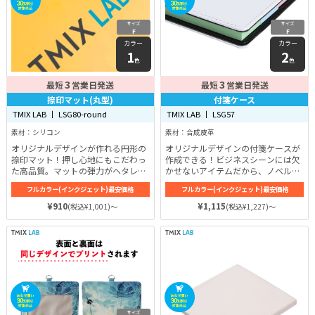
サイズ
サイズ
F
F
カラー
カラー
1
2
色
色
3
3
最短
営業日発送
最短
営業日発送
捺印マット(丸型)
付箋ケース
TMIX LAB 丨 LSG80-round
TMIX LAB 丨 LSG57
素材：シリコン
素材：合成皮革
オリジナルデザインが作れる円形の
オリジナルデザインの付箋ケースが
捺印マット！押し心地にもこだわっ
作成できる！ビジネスシーンには欠
た高品質。マットの弾力がヘタレに
かせないアイテムだから、ノベルテ
くく、長期間使用きれいに印鑑が押
ィやイベント販促にもぴったり。ス
フルカラー(インクジェット)最安価格
フルカラー(インクジェット)最安価格
せる。
リムな正方形で持ち運びしやすい。
高品質印刷で、まるで市販品のよう
¥910
¥1,115
(税込¥1,001)～
(税込¥1,227)～
な高級感のある仕上がりに。
サイズ