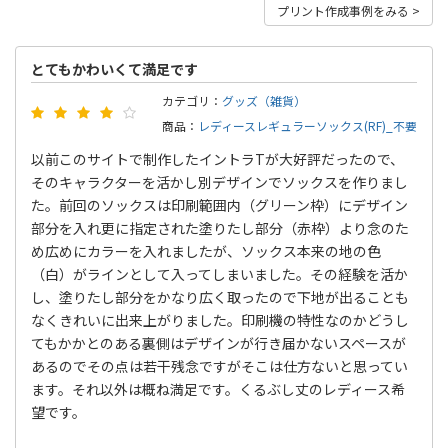
プリント作成事例をみる >
とてもかわいくて満足です
カテゴリ：
グッズ（雑貨）
商品：
レディースレギュラーソックス(RF)_不要
以前このサイトで制作したイントラTが大好評だったので、
そのキャラクターを活かし別デザインでソックスを作りまし
た。前回のソックスは印刷範囲内（グリーン枠）にデザイン
部分を入れ更に指定された塗りたし部分（赤枠）より念のた
め広めにカラーを入れましたが、ソックス本来の地の色
（白）がラインとして入ってしまいました。その経験を活か
し、塗りたし部分をかなり広く取ったので下地が出ることも
なくきれいに出来上がりました。印刷機の特性なのかどうし
てもかかとのある裏側はデザインが行き届かないスペースが
あるのでその点は若干残念ですがそこは仕方ないと思ってい
ます。それ以外は概ね満足です。くるぶし丈のレディース希
望です。