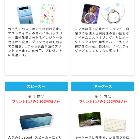
外出先でのスマホの充電切れ防止に
スマホの落下防止からスタンド、自
マストアイテムのモバイルバッテリ
撮りにも使える実用性の高い便利な
ー！電池残量の分かるインジケータ
アイテムのスマホリング。形はオー
付きから変換アダプタ付きのものま
ソドックスな四角型とハート型の2
でご用意。1つから表面全面にプリ
種類をご用意。自分用、ノベルティ
ントできます。自分用、プレゼント
グッズとしてとても人気です！
に最適です。
スピーカー
キーケース
全
1
商品
全
1
商品
プリント代込み 2,905円(税込)~
プリント代込み 1,250円(税込)~
人気のBluetoothスピーカーにオリ
キーケースは普段使いから贈り物に