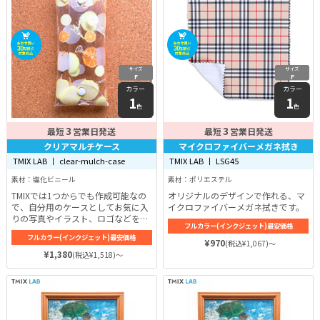
サイズ
サイズ
F
F
カラー
カラー
1
1
色
色
3
3
最短
営業日発送
最短
営業日発送
クリアマルチケース
マイクロファイバーメガネ拭き
TMIX LAB 丨 clear-mulch-case
TMIX LAB 丨 LSG45
素材：塩化ビニール
素材：ポリエステル
TMIXでは1つからでも作成可能なの
オリジナルのデザインで作れる、マ
で、自分用のケースとしてお気に入
イクロファイバーメガネ拭きです。
りの写真やイラスト、ロゴなどをプ
フルカラー(インクジェット)最安価格
リントしたオリジナルのクリアマル
フルカラー(インクジェット)最安価格
チケースにしてみるのも良いですね
¥970
(税込¥1,067)～
♪
¥1,380
(税込¥1,518)～