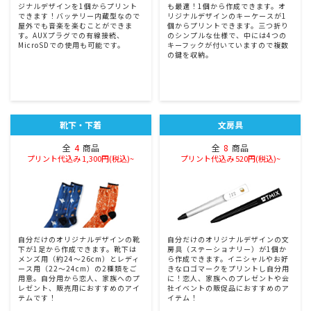
ジナルデザインを1個からプリント
も最適！1個から作成できます。オ
できます！バッテリー内蔵型なので
リジナルデザインのキーケースが1
屋外でも音楽を楽むことができま
個からプリントできます。三つ折り
す。AUXプラグでの有線接続、
のシンプルな仕様で、中には4つの
MicroSDでの使用も可能です。
キーフックが付いていますので複数
の鍵を収納。
靴下・下着
文房具
全
4
商品
全
8
商品
プリント代込み 1,300円(税込)~
プリント代込み 520円(税込)~
自分だけのオリジナルデザインの靴
自分だけのオリジナルデザインの文
下が1足から作成できます。靴下は
房具（ステーショナリー）が1個か
メンズ用（約24〜26cm）とレディ
ら作成できます。イニシャルやお好
ース用（22〜24cm）の2種類をご
きなロゴマークをプリントし自分用
用意。自分用から恋人、家族へのプ
に！恋人、家族へのプレゼントや会
レゼント、販売用におすすめのアイ
社イベントの販促品におすすめのア
テムです！
イテム！