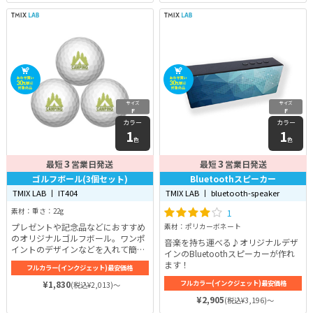
サイズ
サイズ
F
F
カラー
カラー
1
1
色
色
3
3
最短
営業日発送
最短
営業日発送
ゴルフボール(3個セット)
Bluetoothスピーカー
TMIX LAB 丨 IT404
TMIX LAB 丨 bluetooth-speaker
素材：重さ：22g
1
プレゼントや記念品などにおすすめ
素材：ポリカーボネート
のオリジナルゴルフボール。ワンポ
音楽を持ち運べる♪オリジナルデザ
イントのデザインなどを入れて簡単
インのBluetoothスピーカーが作れ
にオリジナルゴルフボールが作成で
ます！
フルカラー(インクジェット)最安価格
きちゃいます♪
¥1,830
フルカラー(インクジェット)最安価格
(税込¥2,013)～
¥2,905
(税込¥3,196)～