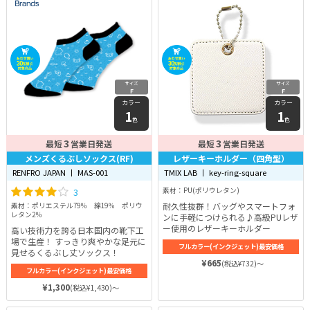
サイズ
サイズ
F
F
カラー
カラー
1
1
色
色
3
3
最短
営業日発送
最短
営業日発送
メンズくるぶしソックス(RF)
レザーキーホルダー（四角型）
RENFRO JAPAN 丨 MAS-001
TMIX LAB 丨 key-ring-square
3
素材：PU(ポリウレタン)
耐久性抜群！バッグやスマートフォ
素材：ポリエステル79％ 綿19％ ポリウ
レタン2％
ンに手軽につけられる♪高級PUレザ
ー使用のレザーキーホルダー
高い技術力を誇る日本国内の靴下工
場で生産！ すっきり爽やかな足元に
フルカラー(インクジェット)最安価格
見せるくるぶし丈ソックス！
¥665
(税込¥732)～
フルカラー(インクジェット)最安価格
¥1,300
(税込¥1,430)～