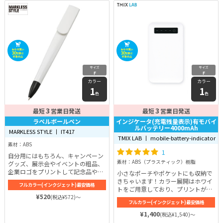
サイズ
サイズ
F
F
カラー
カラー
1
1
色
色
3
3
最短
営業日発送
最短
営業日発送
ラペルボールペン
インジケータ(充電残量表示)有モバイ
ルバッテリー4000mAh
MARKLESS STYLE 丨 IT417
TMIX LAB 丨 mobile-battery-indicator
素材：ABS
1
自分用にはもちろん、キャンペーン
素材：ABS（プラスティック）樹脂
グッズ、展示会やイベントの粗品、
企業ロゴをプリントして記念品や販
小さなポーチやポケットにも収納で
促のノベルティなど様々なシーンで
きちゃいます！カラー展開はホワイ
フルカラー(インクジェット)最安価格
使えるラペルボールペン。
トをご用意しており、プリントが綺
¥520
麗に映えるようになっています。
(税込¥572)～
フルカラー(インクジェット)最安価格
¥1,400
(税込¥1,540)～