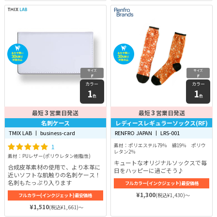
サイズ
サイズ
F
F
カラー
カラー
1
1
色
色
3
3
最短
営業日発送
最短
営業日発送
名刺ケース
レディースレギュラーソックス(RF)
TMIX LAB 丨 business-card
RENFRO JAPAN 丨 LRS-001
1
素材：ポリエステル79％ 綿19％ ポリウ
レタン2％
素材：PUレザー(ポリウレタン樹脂性)
キュートなオリジナルソックスで毎
合成皮革素材の使用で、より本革に
日をハッピーに過ごそう♪
近いソフトな肌触りの名刺ケース！
名刺もたっぷり入ります
フルカラー(インクジェット)最安価格
¥1,300
(税込¥1,430)～
フルカラー(インクジェット)最安価格
¥1,510
(税込¥1,661)～