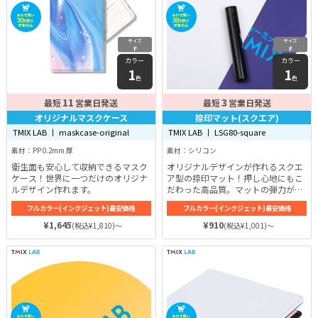
サイズ
サイズ
F
F
カラー
カラー
1
1
色
色
11
3
最短
営業日発送
最短
営業日発送
オリジナルマスクケース
捺印マット(スクエア)
TMIX LAB 丨 maskcase-original
TMIX LAB 丨 LSG80-square
素材：PP 0.2mm 厚
素材：シリコン
衛生面も安心して収納できるマスク
オリジナルデザインが作れるスクエ
ケース！世界に一つだけのオリジナ
ア型の捺印マット！押し心地にもこ
ルデザイン作れます。
だわった高品質。マットの弾力がヘ
タレにくく、長期間使用きれいに印
フルカラー(インクジェット)最安価格
フルカラー(インクジェット)最安価格
鑑が押せる。
¥1,645
¥910
(税込¥1,810)～
(税込¥1,001)～