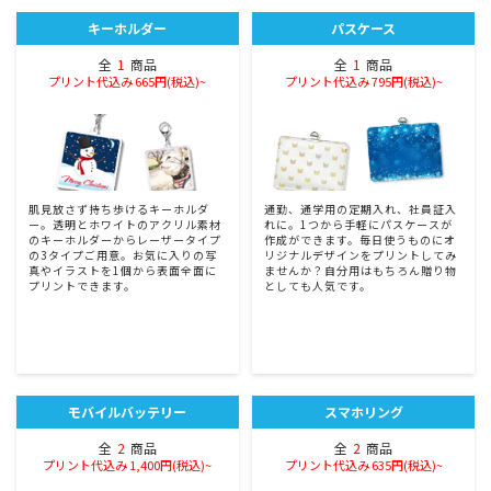
キーホルダー
パスケース
全
1
商品
全
1
商品
プリント代込み 665円(税込)~
プリント代込み 795円(税込)~
肌見放さず持ち歩けるキーホルダ
通勤、通学用の定期入れ、社員証入
ー。透明とホワイトのアクリル素材
れに。1つから手軽にパスケースが
のキーホルダーからレーザータイプ
作成ができます。毎日使うものにオ
の3タイプご用意。お気に入りの写
リジナルデザインをプリントしてみ
真やイラストを1個から表面全面に
ませんか？自分用はもちろん贈り物
プリントできます。
としても人気です。
モバイルバッテリー
スマホリング
全
2
商品
全
2
商品
プリント代込み 1,400円(税込)~
プリント代込み 635円(税込)~