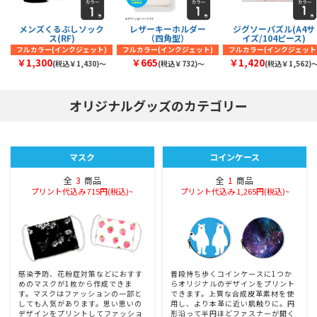
メンズくるぶしソック
レザーキーホルダー
ジグソーパズル(A4サ
ス(RF)
（四角型）
イズ/104ピース)
フルカラー(インクジェット)
フルカラー(インクジェット)
フルカラー(インクジェット
￥1,300
￥665
￥1,420
(税込￥1,430)〜
(税込￥732)〜
(税込￥1,562)
オリジナルグッズのカテゴリー
マスク
コインケース
全
3
商品
全
1
商品
プリント代込み 715円(税込)~
プリント代込み 1,265円(税込)~
感染予防、花粉症対策などにおすす
普段持ち歩くコインケースに1つか
めのマスクが1枚から作成できま
らオリジナルのデザインをプリント
す。マスクはファッションの一部と
できます。上質な合成皮革素材を使
しても人気があります。思い思いの
用し、より本革に近い肌触りに。円
デザインをプリントしてファッショ
形沿って半円ほどファスナーが開く