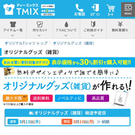
お電話
ﾛｸﾞｲﾝ
ｶｰﾄ
MENU
アイテム一覧
作りたい!
ﾌﾟﾘﾝﾄについて
ご利用ガイド
無料見積り
オリジナルTシャツ トップ
オリジナルグッズ（雑貨）
オリジナルグッズ（雑貨）
オリジナルグッズ（雑貨）発送予定日
8
13
8
10
木
月
≫ 納期
月
日
(
)
月
日
(
)
通常
即日