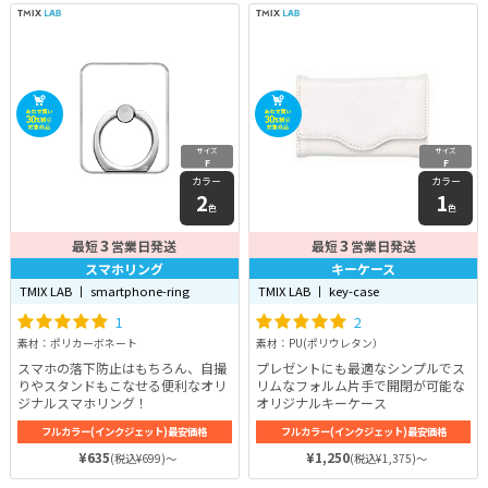
はゴムが入っており、着せたときズ
レにくく、おしっこがかかりにくい
仕様になっています。
サイズ
サイズ
F
F
カラー
カラー
2
1
色
色
3
3
最短
営業日発送
最短
営業日発送
スマホリング
キーケース
TMIX LAB 丨 smartphone-ring
TMIX LAB 丨 key-case
1
2
素材：ポリカーボネート
素材：PU(ポリウレタン）
スマホの落下防止はもちろん、自撮
プレゼントにも最適なシンプルでス
りやスタンドもこなせる便利なオリ
リムなフォルム片手で開閉が可能な
ジナルスマホリング！
オリジナルキーケース
フルカラー(インクジェット)最安価格
フルカラー(インクジェット)最安価格
¥635
¥1,250
(税込¥699)～
(税込¥1,375)～