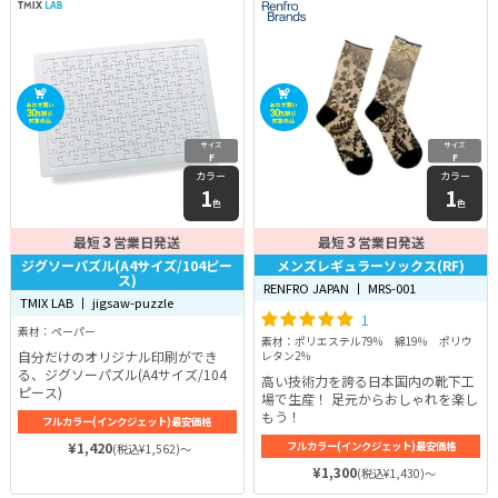
サイズ
サイズ
F
F
カラー
カラー
1
1
色
色
3
3
最短
営業日発送
最短
営業日発送
ジグソーパズル(A4サイズ/104ピー
メンズレギュラーソックス(RF)
ス)
RENFRO JAPAN 丨 MRS-001
TMIX LAB 丨 jigsaw-puzzle
1
素材：ペーパー
素材：ポリエステル79％ 綿19％ ポリウ
自分だけのオリジナル印刷ができ
レタン2％
る、ジグソーパズル(A4サイズ/104
高い技術力を誇る日本国内の靴下工
ピース)
場で生産！ 足元からおしゃれを楽し
もう！
フルカラー(インクジェット)最安価格
¥1,420
フルカラー(インクジェット)最安価格
(税込¥1,562)～
¥1,300
(税込¥1,430)～