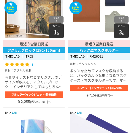
サイズ
サイズ
F
F
カラー
カラー
1
3
色
色
3
3
最短
営業日発送
最短
営業日発送
アクリルブロック(150x150mm)
バッグ型マスクホルダー
TMIX LAB 丨 ITR05
TMIX LAB 丨 RM26081
1
素材：ポリウレタン
ボタンを止めてマスクを収納する
素材：アクリル樹脂
と、バッグのような形になるマスク
写真やイラストなどオリジナルのデ
ケース・マスクホルダーです。マス
ザインが映える、アクリルブロッ
クをじか置きしない衛生的なマスク
ク！ インテリアとしてはもちろん、
フルカラー(インクジェット)最安価格
ホルダーがあると便利ですよ。マス
ペーパーウェイトなどとしても使用
クを収納する時はふんわりカーブが
フルカラー(インクジェット)最安価格
¥715
(税込¥787)～
でき、同人グッズとしても人気のア
できるのでマスクのワイヤーが折れ
イテムです。
¥2,255
(税込¥2,481)～
ません。