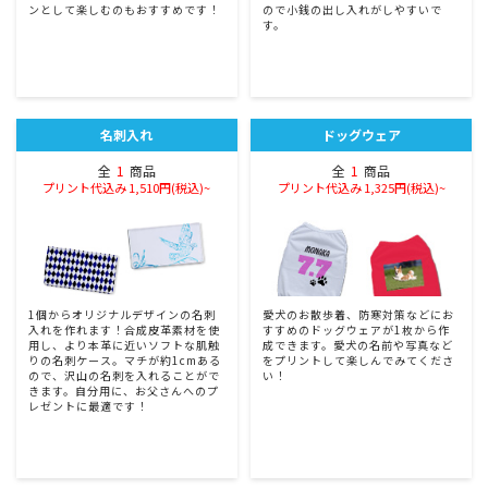
ンとして楽しむのもおすすめです！
ので小銭の出し入れがしやすいで
す。
名刺入れ
ドッグウェア
全
1
商品
全
1
商品
プリント代込み 1,510円(税込)~
プリント代込み 1,325円(税込)~
1個からオリジナルデザインの名刺
愛犬のお散歩着、防寒対策などにお
入れを作れます！合成皮革素材を使
すすめのドッグウェアが1枚から作
用し、より本革に近いソフトな肌触
成できます。愛犬の名前や写真など
りの名刺ケース。マチが約1cmある
をプリントして楽しんでみてくださ
ので、沢山の名刺を入れることがで
い！
きます。自分用に、お父さんへのプ
レゼントに最適です！