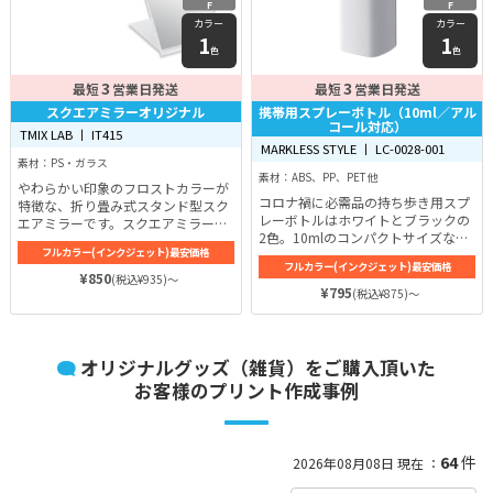
F
F
カラー
カラー
1
1
色
色
3
3
最短
営業日発送
最短
営業日発送
スクエアミラーオリジナル
携帯用スプレーボトル（10ml／アル
コール対応）
TMIX LAB 丨 IT415
MARKLESS STYLE 丨 LC-0028-001
素材：PS・ガラス
素材：ABS、PP、PET 他
やわらかい印象のフロストカラーが
コロナ禍に必需品の持ち歩き用スプ
特徴な、折り畳み式スタンド型スク
レーボトルはホワイトとブラックの
エアミラーです。スクエアミラーオ
2色。10mlのコンパクトサイズなの
リジナルのサイズ（折り畳み時）は
フルカラー(インクジェット)最安価格
で持ち運びにも便利です。
幅約92mm、高さ約115mm。カラ
フルカラー(インクジェット)最安価格
ーは人気でプリントが映えるホワイ
¥850
(税込¥935)～
¥795
トをご用意しています！
(税込¥875)～
オリジナルグッズ（雑貨）をご購入頂いた
お客様のプリント作成事例
64
件
2026年08月08日 現在 ：