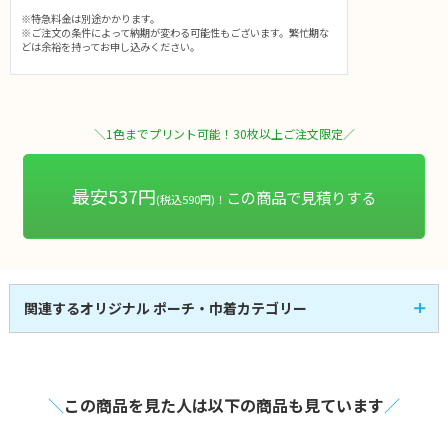
※特急料金は別途かかります。
※ご注文の条件によって納期が変わる可能性もございます。繁忙期な
どは余裕を持ってお申し込みください。
＼1色までプリント可能！30枚以上ご注文限定／
最安537円
この商品で見積りする
(税込590円)！
関連するオリジナル ポーチ・巾着カテゴリー
ポーチ
巾着
33
33
全
商品
全
商品
＼
この商品を見た人は以下の商品も見ています
／