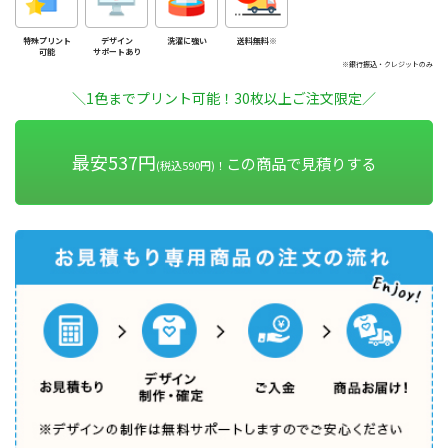
特殊プリント
デザイン
洗濯に強い
送料無料※
可能
サポートあり
※銀行振込・クレジットのみ
＼1色までプリント可能！30枚以上ご注文限定／
最安537円
この商品で見積りする
(税込590円)！