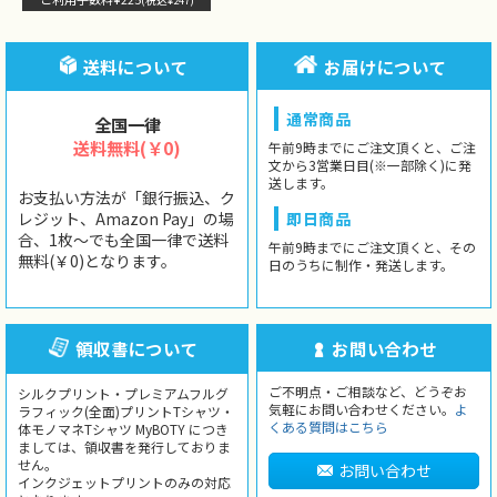
送料について
お届けについて
通常商品
全国一律
送料無料(￥0)
午前9時までにご注文頂くと、ご注
文から3営業日目(※一部除く)に発
送します。
お支払い方法が「銀行振込、ク
レジット、Amazon Pay」の場
即日商品
合、1枚〜でも全国一律で送料
午前9時までにご注文頂くと、その
無料(￥0)となります。
日のうちに制作・発送します。
領収書について
お問い合わせ
ご不明点・ご相談など、どうぞお
シルクプリント・プレミアムフルグ
気軽にお問い合わせください。
よ
ラフィック(全面)プリントTシャツ・
くある質問はこちら
体モノマネTシャツ MyBOTY につき
ましては、領収書を発行しておりま
せん。
お問い合わせ
インクジェットプリントのみの対応