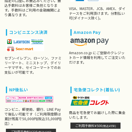
指定の口座にお振込みください。振
込手数料はお客様ご負担となりま
VISA、MASTER、JCB、AMEX、ダイ
す。手数料はご利用の金融機関によ
ナースをご利用頂けます。分割払い
り異なります。
可(ダイナース除く)。
コンビニエンス決済
Amazon Pay
Amazon.co.jp にご登録のクレジッ
トカード情報を利用してご注文いた
セブン-イレブン、ローソン、ファミ
だけます。
リーマート、ミニストップ、デイリ
ーヤマザキ、セイコーマートでのお
支払いが可能です。
NP後払い
宅急便コレクト(着払い)
コンビニ、郵便局、銀行、LINE Pay
商品を宅急便でお届けした際に集金
で後払い可能です（ご利用限度額は
いたします。
累計残高で50,000円(税込55,000円)
迄）。
ご利用手数料¥500
(税込¥550)
ご利用手数料¥225
(税込¥247)