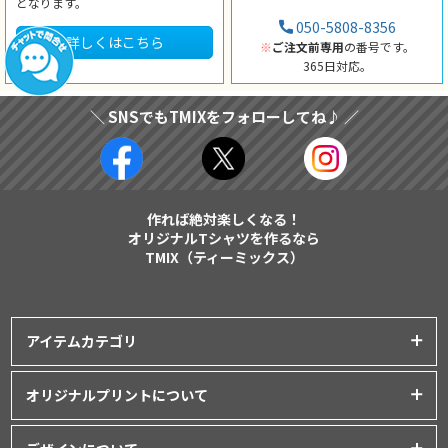
となります。
050-5808-8356
詳しくはこちら
※
ご注文前専用
の番号です。
365日対応。
＼ SNSでもTMIXをフォローしてね♪ ／
作れば絶対楽しくなる！
オリジナルTシャツを作るなら
TMIX（ティーミックス）
アイテムカテゴリ
プリントアイテム一覧
オリジナルプリントについて
Tシャツ
│
クラスTシャツ
プリント品質について
ポロシャツ
│
スポーツウェア