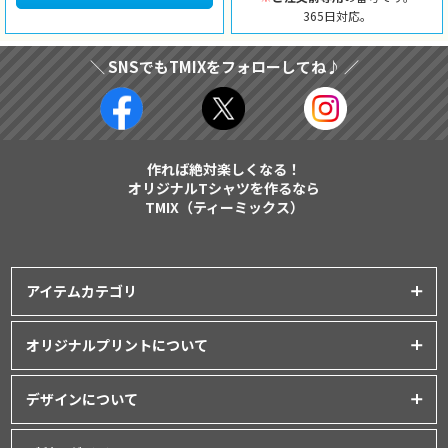
365日対応。
＼ SNSでもTMIXをフォローしてね♪ ／
作れば絶対楽しくなる！
オリジナルTシャツを作るなら
TMIX（ティーミックス）
アイテムカテゴリ
プリントアイテム一覧
オリジナルプリントについて
Tシャツ
│
クラスTシャツ
プリント品質について
ポロシャツ
│
スポーツウェア
デザインについて
インクジェットプリント
パーカー・スウェット
│
ベビー服
オリジナルTシャツの作り方