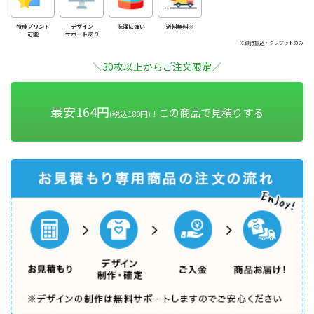
特殊プリント
デザイン
洗濯に強い
送料無料※
可能
サポートあり
※銀行振込・クレジットのみ
＼30枚以上からご注文限定／
最安164円
この商品で見積りする
(税込180円)！