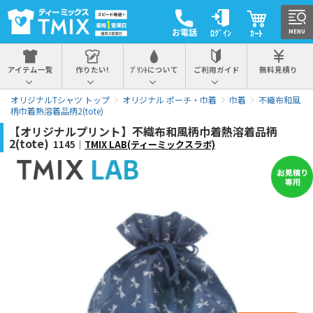
お電話
ﾛｸﾞｲﾝ
ｶｰﾄ
MENU
アイテム一覧
作りたい!
ﾌﾟﾘﾝﾄについて
ご利用ガイド
無料見積り
オリジナルTシャツ トップ
オリジナル ポーチ・巾着
巾着
不織布和風
柄巾着熱溶着品柄2(tote)
【オリジナルプリント】不織布和風柄巾着熱溶着品柄
2(tote)
1145｜
TMIX LAB(ティーミックスラボ)