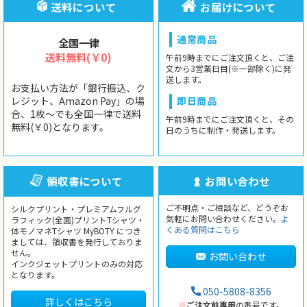
送料について
お届けについて
通常商品
全国一律
送料無料(￥0)
午前9時までにご注文頂くと、ご注
文から3営業日目(※一部除く)に発
送します。
お支払い方法が「銀行振込、ク
レジット、Amazon Pay」の場
即日商品
合、1枚〜でも全国一律で送料
午前9時までにご注文頂くと、その
無料(￥0)となります。
日のうちに制作・発送します。
領収書について
お問い合わせ
ご不明点・ご相談など、どうぞお
シルクプリント・プレミアムフルグ
気軽にお問い合わせください。
よ
ラフィック(全面)プリントTシャツ・
くある質問はこちら
体モノマネTシャツ MyBOTY につき
ましては、領収書を発行しておりま
せん。
お問い合わせ
インクジェットプリントのみの対応
となります。
050-5808-8356
詳しくはこちら
※
ご注文前専用
の番号です。