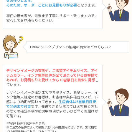
をお作りします。
そのため、オーダーごとにお見積もりが必要
となります。
専任の担当者が、最後まで丁寧にサポート致しますので、
安心してお見積もりください。
TMIXのシルクプリントの納期の目安はどのくらい？
デザインイメージの有無や、ご希望アイテムサイズ、アイ
テムカラー、インク色等条件が全て決まっているお客様で
あれば、お見積もりを受けてから10営業日を目安に発想
し
ています。
デザインイメージ確定までや希望サイズ、希望カラー、イ
ンク色等未確定のお客様は、お客様の条件確定のスピード
感により納期が変わってきます。
生産自体は6営業日目安
で発送まで可能
です。発送できる状態まではお客様と弊社
の間での確認事項や検討中事項が少ないほど早くお届けが
可能です。
※特急料金は別途かかります。
※ご注文の条件によって納期が変わる可能性もございます。繁忙期な
どは余裕を持ってお申し込みください。