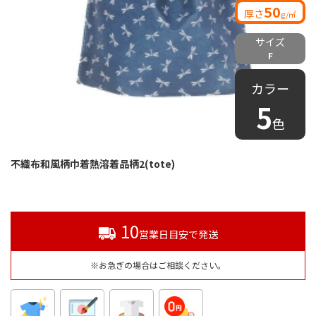
50
厚さ
g/㎡
サイズ
F
カラー
5
色
不織布和風柄巾着熱溶着品柄2(tote)
10
営業日目安で発送
※お急ぎの場合はご相談ください。