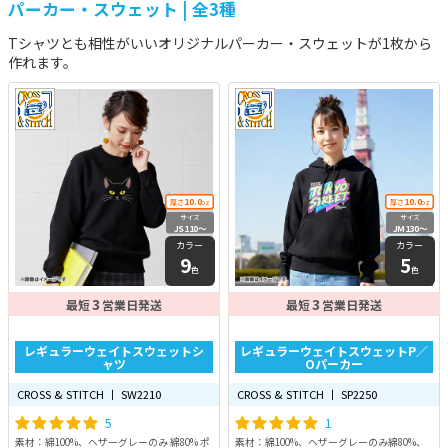
パーカー・スウェット | 全3種
Tシャツとも相性がいいオリジナルパーカー・スウェットが1枚から
作れます。
10.0
10.0
厚さ
oz
厚さ
oz
サイズ
サイズ
JS110〜
JM130〜
XXL
XXL
カラー
カラー
9
5
色
色
3
3
最短
営業日発送
最短
営業日発送
レギュラーウェイトスウェットシ
レギュラーウェイトスウェットP／
ャツ
Oパーカー
CROSS & STITCH 丨 SW2210
CROSS & STITCH 丨 SP2250
5
1
素材：綿100%、ヘザーグレーのみ 綿80% ポ
素材：綿100%、ヘザーグレーのみ綿80%、