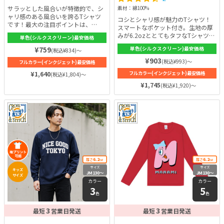
サラッとした風合いが特徴的で、シ
素材：綿100%
ャリ感のある風合いを誇るTシャツ
コシとシャリ感が魅力のTシャツ！
です！最大の注目ポイントは、
スマートなポケット付き。生地の厚
6.2ozという業界トップクラスのし
みが6.2ozととてもタフなTシャツで
単色(シルクスクリーン)最安価格
っかりとした生地の厚み！耐久性の
す。オープンエンド糸が使用されて
高いオリジナルTシャツの製作がで
¥759
単色(シルクスクリーン)最安価格
(税込¥834)～
いるため、本場のアメカジに憧れる
きます。繰り返し洗濯をしても、長
方はこの商品がおすすめ♪生地に厚
¥903
(税込¥993)～
フルカラー(インクジェット)最安価格
年着こんでも、よれないどころか、
みがあるので何度着用してもへこた
身体に馴染む相棒となるのです。長
¥1,640
フルカラー(インクジェット)最安価格
(税込¥1,804)～
れない強さをもっています。シルエ
年使えるTシャツを探している方に
ットはスタンダードで誰でも格好良
¥1,745
(税込¥1,920)～
は、特におすすめのTシャツです。
く着こなせます。空気の通りもよ
く、爽やかに着こなせるでしょう♪
6.2
6.2
厚さ
oz
厚さ
oz
サイズ
サイズ
キッズ
JM130〜
JM130〜
サイズ
XXL
XXL
カラー
カラー
3
5
色
色
3
3
最短
営業日発送
最短
営業日発送