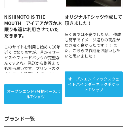
NISHIMOTO IS THE
オリジナルTシャツ作成して
MOUTH アイデアが浮かぶ
頂きました！
限り永遠に利用させていた
届くまでは不安でしたが、 作成
だきます。
も簡単でイメージ通りの商品が
届き凄く良かったです！！ ま
このサイトを利用し始めて10年
た、こちらで作成をお願いした
近くになりますが、昔からサー
いと思いました！
ビスやフィードバックが完璧な
んですよね。発送から到着まで
も相当早いです。プリントのク
オリティも確実に上がってま
オープンエンドマックスウェ
す。担当？の方から直接連絡を
イトバインダーネックポケッ
頂いてやり取りしたり内容を詰
トTシャツ
めたりといった場面もあり、た
オープンエンド7分袖ベースボ
だの私個人の趣味の域を越えた
ールTシャツ
感覚を覚えたりした時もありま
した。結果として満足のいく物
を仕上げられています。 今後も
アイデアが浮かぶ限り永遠に利
ブランド一覧
用させていただきます。