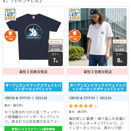
す。プレゼントにも♪
6.2
6.2
厚さ
oz
厚さ
oz
サイズ
サイズ
S〜XXL
S〜XXL
カラー
カラー
7
8
色
色
3
3
最短
営業日発送
最短
営業日発送
オープンエンドマックスウェイトバ
オープンエンドマックスウェイトバ
インダーネックTシャツ
インダーネックポケットTシャツ
CROSS & STITCH 丨 OE1118
CROSS & STITCH 丨 OE1119
素材：綿100%
1
タフな首まわりが人気！ヴィンテー
素材：綿100%
ジ感満載のバインダーネックTシャ
毎日使いに最適！ 繰り返しの洗濯に
ツ。首まわりは存在感があるアメリ
強いバインダーネックTシャツ。バ
カンスタイルの太めの襟バインダー
インダーネックとは、首のリブ部分
単色(シルクスクリーン)最安価格
幅で、リブにひと手間を加えた二本