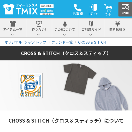
お電話
ﾛｸﾞｲﾝ
ｶｰﾄ
MENU
アイテム一覧
作りたい!
ﾌﾟﾘﾝﾄについて
ご利用ガイド
無料見積り
オリジナルTシャツ トップ
ブランド一覧
CROSS & STITCH
CROSS & STITCH（クロス＆スティッチ）
CROSS & STITCH（クロス＆スティッチ）について