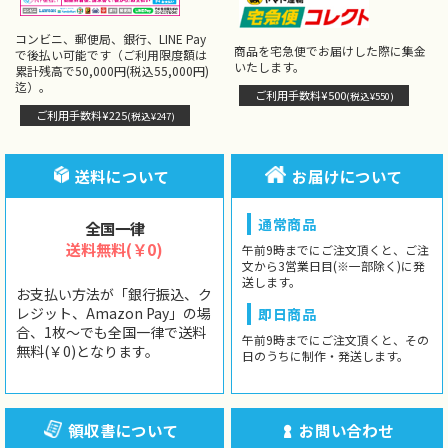
コンビニ、郵便局、銀行、LINE Pay
商品を宅急便でお届けした際に集金
で後払い可能です（ご利用限度額は
いたします。
累計残高で50,000円(税込55,000円)
迄）。
ご利用手数料¥500
(税込¥550)
ご利用手数料¥225
(税込¥247)
送料について
お届けについて
通常商品
全国一律
送料無料(￥0)
午前9時までにご注文頂くと、ご注
文から3営業日目(※一部除く)に発
送します。
お支払い方法が「銀行振込、ク
レジット、Amazon Pay」の場
即日商品
合、1枚〜でも全国一律で送料
午前9時までにご注文頂くと、その
無料(￥0)となります。
日のうちに制作・発送します。
領収書について
お問い合わせ