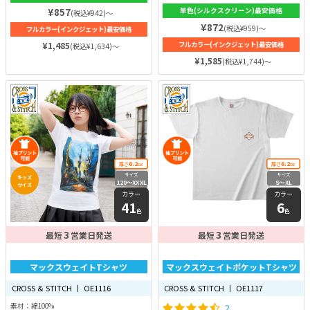
を別の生地で挟み込んで、縫製した
針縫製で仕上げています。そのため
¥857
単色(シルクスクリーン)最安価格
(税込¥942)～
もの。生地を重ねて縫っているため
肌触りがよく、タフな首まわりが特
耐久性が高まり、程よいヴィンテー
¥872
(税込¥959)～
フルカラー(インクジェット)最安価格
徴！生地は6.2ozと程よい厚みで透
ジ感が出ます。一見シンプルです
けにくいです。特に首まわりにこだ
¥1,485
フルカラー(インクジェット)最安価格
(税込¥1,634)～
が、細部にはこだわりが詰まってい
わりを持って高品質に仕上げてある
ます。特に耐久性はトップクラスに
¥1,585
(税込¥1,744)～
ので、長く使えるのも嬉しいです！
高いので、何年も着れるオリジナル
Tシャツを作りたい方におすすめ！
6.2
6.2
厚さ
oz
厚さ
oz
サイズ
サイズ
キッズ
120〜XXXL
S〜XL
サイズ
カラー
カラー
41
6
色
色
3
3
最短
営業日発送
最短
営業日発送
マックスウェイトTシャツ
マックスウェイトポケットTシャツ
CROSS & STITCH 丨 OE1116
CROSS & STITCH 丨 OE1117
素材：綿100%
2