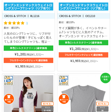
オープンエンドマックスウェイトロ
オープンエンドマックスウェイトロ
ングスリーブTシャツ（リブ有り）
ングスリーブTシャツ（リブ無し）
CROSS & STITCH 丨 RL1216
CROSS & STITCH 丨 OE1210
1
素材：綿100%
サイズ展開が多く、イベントやチー
素材：綿100%
ムTシャツなどに人気のアイテム、
人気のロングTシャツに、リブが付
オープンエンド マックスウェイトロ
いたものが登場！子どもっぽく見え
ングスリーブTシャツ（リブ無
てしまうロングTシャツも、程よい
単色(シルクスクリーン)最安価格
し）。生地にコシがあり、さらりと
袖まくりで洗練された大人の印象
した風合いが魅力です。空気の流れ
単色(シルクスクリーン)最安価格
¥1,201
(税込¥1,321)～
に。生地の厚さは6.2ozとしっかり
を利用して作った糸で繊維間にボリ
あるので、秋冬の着こなしに最適で
¥1,201
(税込¥1,321)～
フルカラー(インクジェット)最安価格
ュームのあるオープンエンド糸を使
す。カラーは落ち着いた色味の4色
用。シルエットは、すとんと落ちた
フルカラー(インクジェット)最安価格
¥1,955
(税込¥2,151)～
展開。耐久性にも優れていて、繰り
ボックス型なので、誰でもおしゃれ
返し洗濯をしてもすぐにはよれませ
¥1,955
(税込¥2,151)～
な着こなしができるでしょう♪
ん。
お見積り
専用
6.2
6.2
厚さ
oz
厚さ
oz
サイズ
サイズ
S〜XXL
M