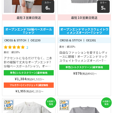
カラー
カラー
6
5
色
色
3
10
最短
営業日発送
最短
営業日発送
オープンエンド7分袖ベースボール
オープンエンドマックスウェイトウ
Tシャツ
ィメンズオーバーTシャツ
CROSS & STITCH 丨 OE1230
CROSS & STITCH 丨 OE1301
2
素材：綿100%
自由なファッションを愛するレディ
素材：綿100%
ースに朗報！オープンエンドマック
アクセントになるだけでなく、二本
スウェイトウィメンズオーバーTシ
針の縫製で丈夫なオープンエンド7
ャツが新登場です！今っぽさと快適
分袖ベースボールTシャツ。オープ
単色(シルクスクリーン)最安価格
さを両立させたこのTシャツは、あ
ンエンド糸は、空気の流れを活かし
なたの個性を引き立てる一枚になる
単色(シルクスクリーン)最安価格
¥876
(税込¥963)～
て製作した糸で、繊維の間にボリュ
こと間違いなしです。
ームが出ます。繊維が不均等になる
¥1,384
(税込¥1,522)～
ため、特有のザックリとした雰囲気
フルカラー(インクジェット)最安価格
に！生地の厚みは6.2ozと十分にあ
り、耐久性も抜群！この商品を活用
¥1,955
(税込¥2,151)～
して、思い出に残るオリジナルベー
スボールTシャツを作りましょう♪
お見積り
お見積り
専用
専用