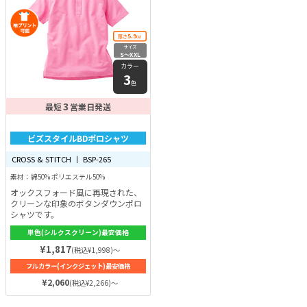
5.9
厚さ
oz
サイズ
S〜XXL
カラー
3
色
3
最短
営業日発送
ビズスタイルBDポロシャツ
CROSS & STITCH 丨 BSP-265
素材：綿50% ポリエステル50%
オックスフォード風に再現された、
クリーンな印象のボタンダウンポロ
シャツです。
単色(シルクスクリーン)最安価格
¥1,817
(税込¥1,998)～
フルカラー(インクジェット)最安価格
¥2,060
(税込¥2,266)～