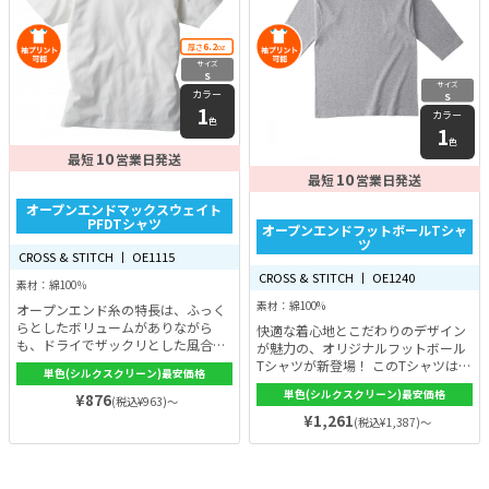
6.2
厚さ
oz
サイズ
S
サイズ
カラー
S
1
カラー
色
1
色
10
最短
営業日発送
10
最短
営業日発送
オープンエンドマックスウェイト
PFDTシャツ
オープンエンドフットボールTシャ
ツ
CROSS & STITCH 丨 OE1115
CROSS & STITCH 丨 OE1240
素材：綿100％
素材：綿100%
オープンエンド糸の特長は、ふっく
らとしたボリュームがありながら
快適な着心地とこだわりのデザイン
も、ドライでザックリとした風合
が魅力の、オリジナルフットボール
い。この独自の糸を使用したTシャ
Tシャツが新登場！ このTシャツは、
単色(シルクスクリーン)最安価格
ツは、シンプルながらも個性的で、
オープンエンド糸を使用していま
単色(シルクスクリーン)最安価格
他にはないユニークな質感を持って
¥876
す。その特徴は、ふっくらとした風
(税込¥963)～
います。
合いでありながら、ドライな着心地
¥1,261
(税込¥1,387)～
を実現していること。汗をかいても
サラッとした快適さを保ってくれま
す。