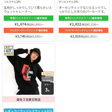
リエステル20%
ポリエステル20%
生地がしっかりしていて柔らかいス
オーセンティックなシルエットでし
ウェットトレーナー。
っかりとした作りのパーカーです。
単色(シルクスクリーン)最安価格
単色(シルクスクリーン)最安価格
¥1,674
¥2,022
(税込¥1,841)～
(税込¥2,224)～
フルカラー(インクジェット)最安価格
フルカラー(インクジェット)最安価格
¥2,745
¥2,910
(税込¥3,020)～
(税込¥3,201)～
10.0
厚さ
oz
サイズ
S〜XXXL
カラー
3
色
3
最短
営業日発送
レギュラーウェイトスウェットP/O