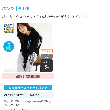
パンツ | 全1種
パーカーやスウェットとの組み合わせが人気のパンツ！
10.0
厚さ
oz
サイズ
JL〜XXL
カラー
5
色
3
最短
営業日発送
レギュラースウェットパンツ
CROSS & STITCH 丨 SA7200
素材：綿100%、ヘザーグレーのみ綿90% ポ
リエステル10%