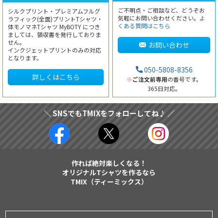
ご不明点・ご相談など、どうぞお
シルクプリント・プレミアムフルグ
気軽にお問い合わせください。
よ
ラフィック(全面)プリントTシャツ・
くある質問はこちら
体モノマネTシャツ MyBOTY につき
ましては、領収書を発行しておりま
せん。
お問い合わせ
インクジェットプリントのみの対応
となります。
050-5808-8356
詳しくはこちら
※
ご注文前専用
の番号です。
365日対応。
＼ SNSでもTMIXをフォローしてね♪ ／
作れば絶対楽しくなる！
オリジナルTシャツを作るなら
TMIX（ティーミックス）