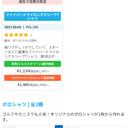
3
最短
営業日発送
ファイバードライロングスリーブT
シャツ
BEES BEAM 丨 POL-205
1
素材：ポリエステル100%
袖リブがしっかりしていて、スポー
ツなどに最適なファイバードライロ
ングスリーブTシャツ。素材はポリ
エステルを100%。吸水速乾・シワ
単色(シルクスクリーン)最安価格
になりにくい・軽いという特徴があ
ります。表面はフラット生地、裏面
¥1,134
(税込¥1,247)～
はメッシュ生地のダブルフェイス。
フルカラー(インクジェット)最安価格
メッシュ生地は、ゼッケンに使用さ
れる素材で、吸水速乾性能は抜群！
¥1,905
(税込¥2,096)～
子どもから大人まで重宝するオリジ
ナルTシャツを制作できるでしょ
う！
ポロシャツ | 全2種
ゴルフやテニスでも人気！オリジナルのポロシャツが1枚から作れま
す。