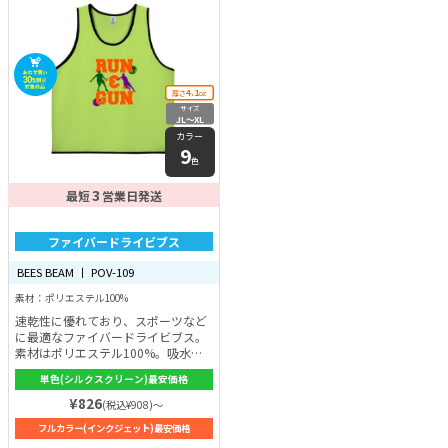
4.1
厚さ
oz
サイズ
JL〜XL
カラー
9
色
3
最短
営業日発送
ファイバードライビブス
BEES BEAM 丨 POV-109
素材：ポリエステル100%
速乾性に優れており、スポーツなど
に最適なファイバードライビブス。
素材はポリエステル100%。吸水速
乾性に優れているため、いつまでも
単色(シルクスクリーン)最安価格
汗でべたつくことがありません。む
しろ、快適な着心地を常に得られる
¥826
(税込¥908)～
のです♪また、紫外線対策としてUV
フルカラー(インクジェット)最安価格
カット機能もあります。好きなロゴ