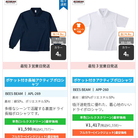
吸汗
速乾
4.3
4.3
厚さ
oz
厚さ
oz
サイズ
サイズ
XS〜5XL
XS〜5XL
カラー
カラー
4
4
色
色
3
3
最短
営業日発送
最短
営業日発送
ポケット付き長袖アクティブポロシ
ポケット付きアクティブポロシャツ
ャツ
BEES BEAM 丨 APP-260
BEES BEAM 丨 APL-269
素材：綿50%ポリエステル50%
素材：綿50%、ポリエステル50%
吸汗速乾性に優れた、着心地のいい
多様なシーンで活躍する裏面ドライ
ドライポロシャツ。
長袖ポロシャツです。
単色(シルクスクリーン)最安価格
単色(シルクスクリーン)最安価格
¥1,417
(税込¥1,558)～
¥1,598
(税込¥1,757)～
フルカラー(インクジェット)最安価格
フルカラー(インクジェット)最安価格