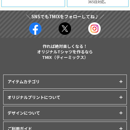
365日対応。
＼ SNSでもTMIXをフォローしてね♪ ／
作れば絶対楽しくなる！
オリジナルTシャツを作るなら
TMIX（ティーミックス）
アイテムカテゴリ
プリントアイテム一覧
オリジナルプリントについて
Tシャツ
│
クラスTシャツ
プリント品質について
ポロシャツ
│
スポーツウェア
デザインについて
インクジェットプリント
パーカー・スウェット
│
ベビー服
オリジナルTシャツの作り方
シルクスクリーンプリント
ご利用ガイド