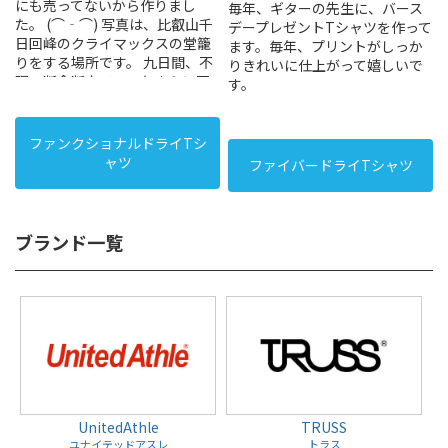
にも売ってないから作りまし
毎年、ギターの先生に、バース
た。 (⌒‐⌒) 写真は、比叡山千
デープレゼントTシャツを作って
日回峰のクライマックスの堂籠
ます。毎年、プリントがしっか
りをする場所です。 九日間、不
りきれいに仕上がって嬉しいで
眠・断食断水で、ひたすらに不
す。
動明王の御真言を唱える御堂で
す。 さぁ、このシャツを着て、
板東三十三所、秩父三十四所観
ファンクショナルドライTシ
音霊場巡礼をします。 (⌒‐⌒)
ャツ
ファイバードライTシャツ
ブランド一覧
UnitedAthle
TRUSS
ユナイテッドアスレ
トラス