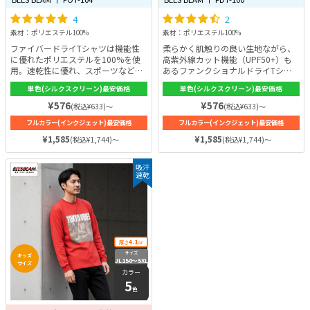
4
2
素材：ポリエステル100%
素材：ポリエステル100%
ファイバードライTシャツは機能性
柔らかく肌触りの良い生地ながら、
に優れたポリエステルを100%を使
高紫外線カット機能（UPF50+）も
用。速乾性に優れ、スポーツなどの
あるファンクショナルドライTシャ
アクティブシーンはもちろん、日常
ツ。機能性に優れたポリエステル素
単色(シルクスクリーン)最安価格
単色(シルクスクリーン)最安価格
シーンなど様々なシーンで活用でき
材ながらも、綿に劣らない柔らかく
る万能アイテムです。汗をかいても
肌触りの良さを実現。また、ポリエ
¥576
¥576
(税込¥633)～
(税込¥633)～
快適な着心地を得られるでしょう♪
ステルは吸水速乾性に優れているた
フルカラー(インクジェット)最安価格
フルカラー(インクジェット)最安価格
カラー展開は全20色と豊富です！サ
めいつでも快適な着心地を保ちま
イズは全12展開なので、お子さまか
す。カラーは全16色。日常生活から
¥1,585
¥1,585
(税込¥1,744)～
(税込¥1,744)～
ら大人までご自身に合ったサイズが
アクティブシーンまで大活躍するオ
見つかります。
リジナルTシャツが製作できます！
吸汗
速乾
4.1
厚さ
oz
サイズ
キッズ
JL150〜5XL
サイズ
カラー
5
色