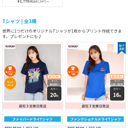
やデザインを入れたオリジナルビブ
¥1,770
(税込¥1,947)～
スを着れば、モチベーションが自然
と高まることでしょう！
Tシャツ | 全3種
世界に1つだけのオリジナルTシャツが1枚からプリント作成できま
す。プレゼントにも♪
吸汗
速乾
4.1
4.0
厚さ
oz
厚さ
oz
サイズ
サイズ
キッズ
JM130〜
120〜XXXL
サイズ
7XL
カラー
カラー
20
16
色
色
3
3
最短
営業日発送
最短
営業日発送
ファイバードライTシャツ
ファンクショナルドライTシャツ
BEES BEAM 丨 POT-104
BEES BEAM 丨 FDT-100