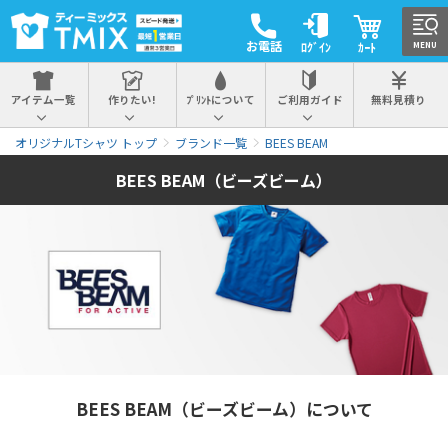
お電話
ﾛｸﾞｲﾝ
ｶｰﾄ
MENU
アイテム一覧
作りたい!
ﾌﾟﾘﾝﾄについて
ご利用ガイド
無料見積り
オリジナルTシャツ トップ
ブランド一覧
BEES BEAM
BEES BEAM（ビーズビーム）
BEES BEAM（ビーズビーム）について