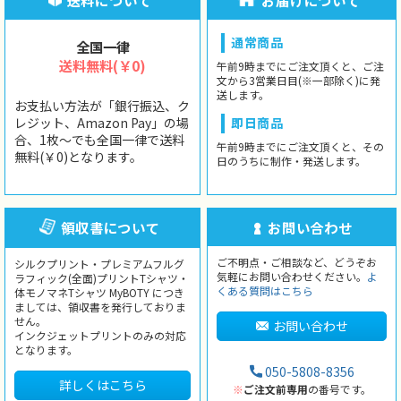
送料について
お届けについて
通常商品
全国一律
送料無料(￥0)
午前9時までにご注文頂くと、ご注
文から3営業日目(※一部除く)に発
送します。
お支払い方法が「銀行振込、ク
レジット、Amazon Pay」の場
即日商品
合、1枚〜でも全国一律で送料
午前9時までにご注文頂くと、その
無料(￥0)となります。
日のうちに制作・発送します。
領収書について
お問い合わせ
ご不明点・ご相談など、どうぞお
シルクプリント・プレミアムフルグ
気軽にお問い合わせください。
よ
ラフィック(全面)プリントTシャツ・
くある質問はこちら
体モノマネTシャツ MyBOTY につき
ましては、領収書を発行しておりま
せん。
お問い合わせ
インクジェットプリントのみの対応
となります。
050-5808-8356
詳しくはこちら
※
ご注文前専用
の番号です。