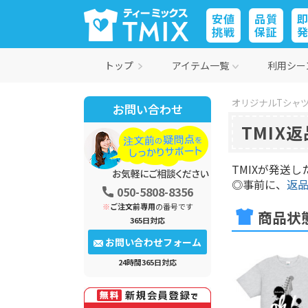
安値
品質
挑戦
保証
トップ
アイテム一覧
利用シー
オリジナルTシャツ
お問い合わせ
TMIX
TMIXが発送
◎事前に、
返
050-5808-8356
※
ご注文前専用
の番号です
商品状
365日対応
お問い合わせフォーム
24時間365日対応