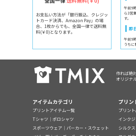
全国一律
送料無料(￥0)
午前9
ら3営
お支払い方法が「銀行振込、クレジッ
す。
トカード決済、Amazon Pay」の場
合、1枚からでも、全国一律で送料無
即
料(￥0)となります。
午前9
うちに
作れば絶
オリジナル
アイテムカテゴリ
プリン
プリントアイテム一覧
プリント
Tシャツ
│
ポロシャツ
インクジ
スポーツウェア
│
パーカー・スウェット
シルクス