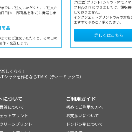
ク(全面)プリントTシャツ・体モノマ
ツ MyBOTY につきましては、領収
時までにご注文いただくと、ご注文か
しておりません。
業日目(※一部商品を除く)に発送しま
インクジェットプリントのみの対応
ますので予めご了承ください。
日商品
詳しくはこちら
時までにご注文いただくと、その日の
制作・発送します。
対楽しくなる！
Tシャツを作るならTMIX（ティーミックス）
トについて
ご利用ガイド
品質について
初めてご利用の方へ
ェットプリント
お支払いについて
クリーンプリント
ドンドン割について