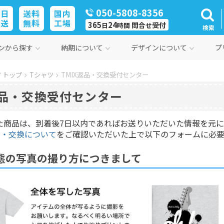
050-5808-8356
即日
送料
国内
発送
無料
工場
365
24
問合
受付
日
時間
せ
検索
ンから探す
納期について
デザインについて
プ
 トップ
Tシャツ
TMIX返品・交換受付センター
返品・交換受付センター
した商品は、到着後7日以内であればお送りいただいた情報を元
品・交換について
をご確認いただいた上で以下のフォームに必
態の写真の撮り方につきまして