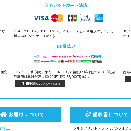
クレジットカード決済
とな
VISA、MASTER、JCB、AMEX、ダイナースをご利用頂けます。分
セブ
割払い可(ダイナース除く)。
デイ
NP後払い
ご注文
コンビニ、郵便局、銀行、LINE Payで後払いが可能です（ご利用
商品
限度額は累計残高で50,000円(税込55,000円)迄）。
ご利用手数料¥225
(税込¥247)
お届けについて
領収書について
常商品
シルクプリント・プレミアムフルグ