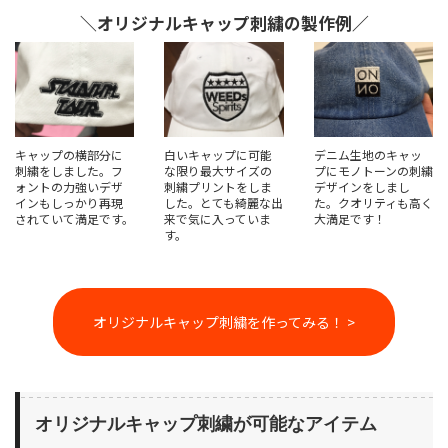
＼オリジナルキャップ刺繍の製作例／
キャップの横部分に
白いキャップに可能
デニム生地のキャッ
刺繍をしました。フ
な限り最大サイズの
プにモノトーンの刺繍
ォントの力強いデザ
刺繍プリントをしま
デザインをしまし
インもしっかり再現
した。とても綺麗な出
た。クオリティも高く
されていて満足です。
来で気に入っていま
大満足です！
す。
オリジナルキャップ刺繍を作ってみる！ >
オリジナルキャップ刺繍が可能なアイテム