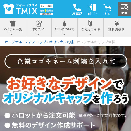
お電話
ﾛｸﾞｲﾝ
ｶｰﾄ
MENU
アイテム一覧
作りたい!
ﾌﾟﾘﾝﾄについて
ご利用ガイド
無料見積り
オリジナルTシャツ トップ
オリジナル刺繍
オリジナルキャップ刺繍