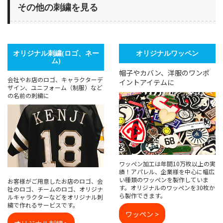
その他の刺繍を見る
オリジナル刺繍(ロゴ、ネー
オリジナルワッペン
ム)
帽子やカバン、洋服のワンポ
会社やお店のロゴ、キャラクターデ
イントアイテムに
ザイン、ユニフォーム（制服）など
の名前の刺繍に
ワッペン加工は年間10万枚以上の実
績！アパレル、企業様を中心に幅広
い種類のワッペンを製作していま
お客様がご用意したお店のロゴ、会
す。オリジナルのワッペンを30枚か
社のロゴ、チームのロゴ、オリジナ
ら製作できます。
ルキャラクターなどをオリジナル刺
繍で作れるサービスです。
ワッペン >