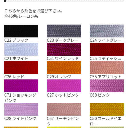
こちらから糸色をお選び下さい。
全46色/レーヨン糸
C22 ブラック
C23 ダークグレー
C24 ライトグレー
C21 ホワイト
C51 ワインレッド
C25 ラディッシュ
C26 レッド
C29 オレンジ
C55 アプリコット
C71 ショッキング
C27 ホットピンク
C68 ピンク
ピンク
C28 ライトピンク
C67 サーモンピン
C50 ゴールドイエ
ク
ロー