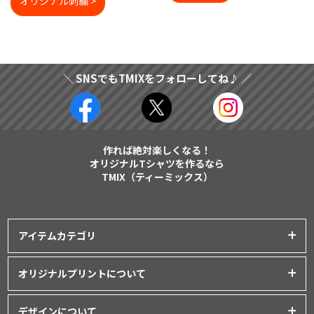
オリジナル刺繍 >
＼ SNSでもTMIXをフォローしてね♪ ／
作れば絶対楽しくなる！
オリジナルTシャツを作るなら
TMIX（ティーミックス）
アイテムカテゴリ
プリントアイテム一覧
オリジナルプリントについて
Tシャツ
│
クラスTシャツ
プリント品質について
ポロシャツ
│
スポーツウェア
デザインについて