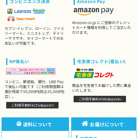
コンビニエンス決済
Amazon Pay
Amazon.co.jp にご登録のクレジッ
トカード情報を利用してご注文いた
セブン-イレブン、ローソン、ファミ
だけます。
リーマート、ミニストップ、デイリ
ーヤマザキ、セイコーマートでのお
支払いが可能です。
NP後払い
宅急便コレクト(着払い)
コンビニ、郵便局、銀行、LINE Pay
商品を宅急便でお届けした際に集金
で後払い可能です（ご利用限度額は
いたします。
累計残高で50,000円(税込55,000円)
迄）。
ご利用手数料¥500
(税込¥550)
ご利用手数料¥225
(税込¥247)
送料について
お届けについて