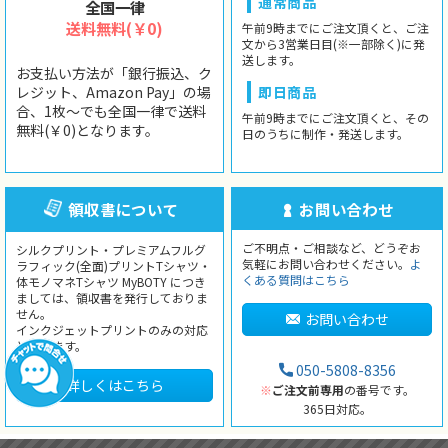
通常商品
全国一律
送料無料(￥0)
午前9時までにご注文頂くと、ご注
文から3営業日目(※一部除く)に発
送します。
お支払い方法が「銀行振込、ク
レジット、Amazon Pay」の場
即日商品
合、1枚〜でも全国一律で送料
午前9時までにご注文頂くと、その
無料(￥0)となります。
日のうちに制作・発送します。
領収書について
お問い合わせ
ご不明点・ご相談など、どうぞお
シルクプリント・プレミアムフルグ
気軽にお問い合わせください。
よ
ラフィック(全面)プリントTシャツ・
くある質問はこちら
体モノマネTシャツ MyBOTY につき
ましては、領収書を発行しておりま
せん。
お問い合わせ
インクジェットプリントのみの対応
となります。
050-5808-8356
詳しくはこちら
※
ご注文前専用
の番号です。
365日対応。