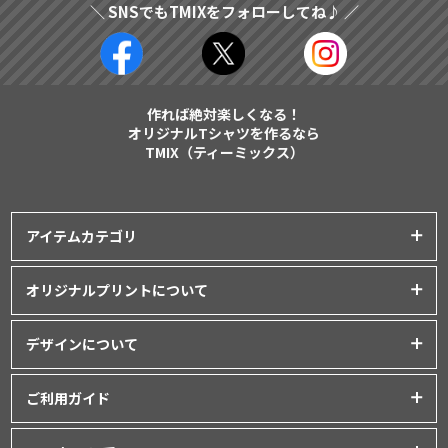
＼ SNSでもTMIXをフォローしてね♪ ／
作れば絶対楽しくなる！
オリジナルTシャツを作るなら
TMIX（ティーミックス）
アイテムカテゴリ
プリントアイテム一覧
オリジナルプリントについて
Tシャツ
│
クラスTシャツ
プリント品質について
ポロシャツ
│
スポーツウェア
デザインについて
インクジェットプリント
パーカー・スウェット
│
ベビー服
オリジナルTシャツの作り方
シルクスクリーンプリント
ご利用ガイド
バッグ・ポーチ
│
タオル
│
エプロン
Tシャツデザインのテンプレート
昇華転写プリント
シャツ
│
ユニフォーム
│
パンツ
初めてご利用の方へ
デザインシミュレーター