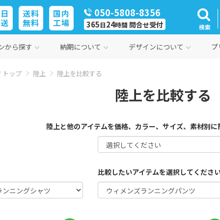
050-5808-8356
即日
送料
国内
発送
無料
工場
365
24
問合
受付
日
時間
せ
検索
ンから探す
納期について
デザインについて
プ
 トップ
陸上
陸上を比較する
陸上を比較する
陸上と他のアイテムを価格、カラー、サイズ、素材別に
比較したいアイテムを選択してくださ