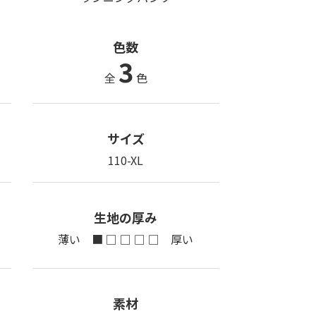
色数
3
全
色
サイズ
110-XL
生地の厚み
薄い ■ □ □ □ □ 厚い
素材