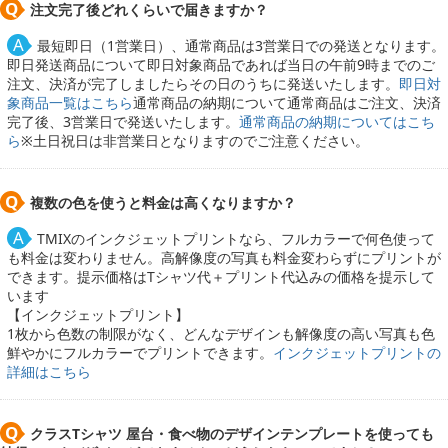
注文完了後どれくらいで届きますか？
最短即日（1営業日）、通常商品は3営業日での発送となります。
即日発送商品について即日対象商品であれば当日の午前9時までのご
注文、決済が完了しましたらその日のうちに発送いたします。
即日対
象商品一覧はこちら
通常商品の納期について通常商品はご注文、決済
完了後、3営業日で発送いたします。
通常商品の納期についてはこち
ら
※土日祝日は非営業日となりますのでご注意ください。
複数の色を使うと料金は高くなりますか？
TMIXのインクジェットプリントなら、フルカラーで何色使って
も料金は変わりません。高解像度の写真も料金変わらずにプリントが
できます。提示価格はTシャツ代＋プリント代込みの価格を提示して
います
【インクジェットプリント】
1枚から色数の制限がなく、どんなデザインも解像度の高い写真も色
鮮やかにフルカラーでプリントできます。
インクジェットプリントの
詳細はこちら
クラスTシャツ 屋台・食べ物のデザインテンプレートを使っても