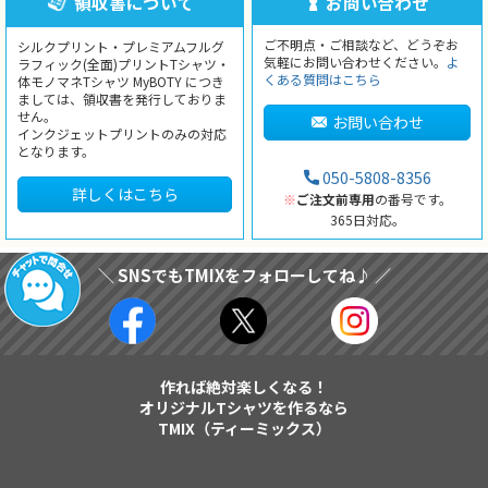
領収書について
お問い合わせ
ご不明点・ご相談など、どうぞお
シルクプリント・プレミアムフルグ
気軽にお問い合わせください。
よ
ラフィック(全面)プリントTシャツ・
くある質問はこちら
体モノマネTシャツ MyBOTY につき
ましては、領収書を発行しておりま
せん。
お問い合わせ
インクジェットプリントのみの対応
となります。
050-5808-8356
詳しくはこちら
※
ご注文前専用
の番号です。
365日対応。
＼ SNSでもTMIXをフォローしてね♪ ／
作れば絶対楽しくなる！
オリジナルTシャツを作るなら
TMIX（ティーミックス）