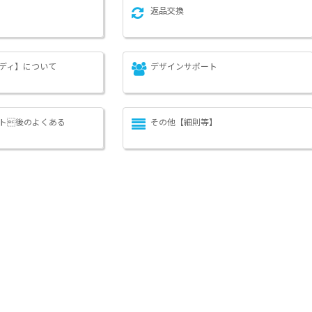
返品交換
ディ】について
デザインサポート
ト後のよくある
その他【細則等】