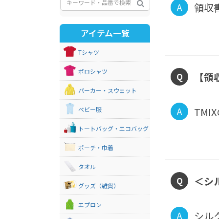
領収
A
アイテム一覧
Tシャツ
ポロシャツ
【領
Q
パーカー・スウェット
TM
ベビー服
A
トートバッグ・エコバッグ
ポーチ・巾着
タオル
＜シ
Q
グッズ（雑貨）
エプロン
シル
A