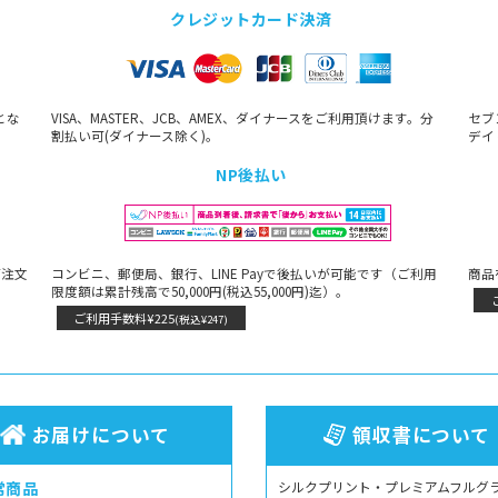
クレジットカード決済
とな
VISA、MASTER、JCB、AMEX、ダイナースをご利用頂けます。分
セブ
割払い可(ダイナース除く)。
デイ
NP後払い
ご注文
コンビニ、郵便局、銀行、LINE Payで後払いが可能です（ご利用
商品
限度額は累計残高で50,000円(税込55,000円)迄）。
ご利用手数料¥225
(税込¥247)
お届けについて
領収書について
常商品
シルクプリント・プレミアムフルグ