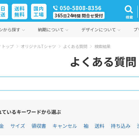
050-5808-8356
即日
送料
国内
発送
無料
工場
365
24
問合
受付
日
時間
せ
検索
ンから探す
納期について
デザインについて
プ
 トップ
オリジナルTシャツ
よくある質問
検索結果
よくある質問
れているキーワードから選ぶ
金
サイズ
領収書
キャンセル
袖
送料
持ち込み