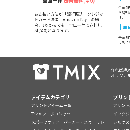
全国一律
送料無料(￥0)
午前9
ら3営
お支払い方法が「銀行振込、クレジッ
す。
トカード決済、Amazon Pay」の場
合、1枚からでも、全国一律で送料無
即
料(￥0)となります。
午前9
うちに
作れば絶
オリジナル
アイテムカテゴリ
プリン
プリントアイテム一覧
プリント
Tシャツ
│
ポロシャツ
インクジ
スポーツウェア
│
パーカー・スウェット
シルクス