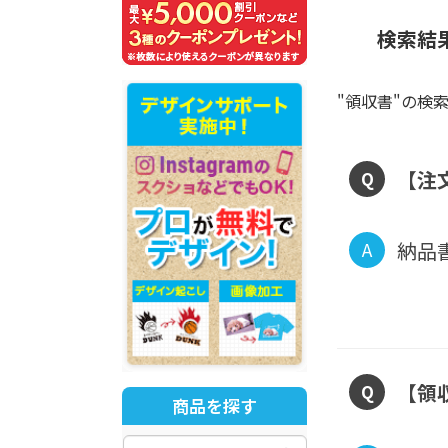
検索結
"領収書"の検索
【注
Q
納品
A
【領
Q
商品を探す