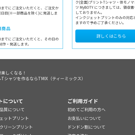
ク(全面)プリントTシャツ・体モノマ
ツ MyBOTY につきましては、領収
時までにご注文いただくと、ご注文か
しておりません。
業日目(※一部商品を除く)に発送しま
インクジェットプリントのみの対応
ますので予めご了承ください。
日商品
詳しくはこちら
時までにご注文いただくと、その日の
制作・発送します。
対楽しくなる！
Tシャツを作るならTMIX（ティーミックス）
トについて
ご利用ガイド
品質について
初めてご利用の方へ
ェットプリント
お支払いについて
クリーンプリント
ドンドン割について