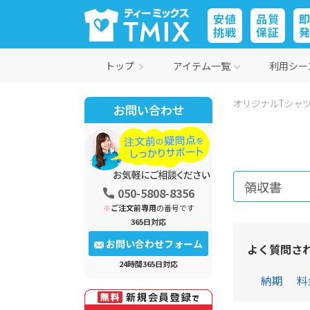
安値
品質
挑戦
保証
トップ
アイテム一覧
利用シー
オリジナルTシャツ
お問い合わせ
050-5808-8356
※
ご注文前専用
の番号です
365日対応
お問い合わせフォーム
よく質問さ
24時間365日対応
納期
料