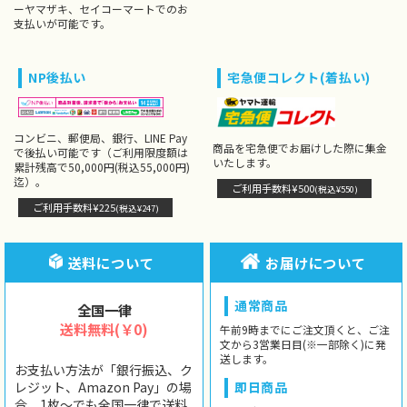
ーヤマザキ、セイコーマートでのお
支払いが可能です。
NP後払い
宅急便コレクト(着払い)
コンビニ、郵便局、銀行、LINE Pay
商品を宅急便でお届けした際に集金
で後払い可能です（ご利用限度額は
いたします。
累計残高で50,000円(税込55,000円)
迄）。
ご利用手数料¥500
(税込¥550)
ご利用手数料¥225
(税込¥247)
送料について
お届けについて
通常商品
全国一律
送料無料(￥0)
午前9時までにご注文頂くと、ご注
文から3営業日目(※一部除く)に発
送します。
お支払い方法が「銀行振込、ク
レジット、Amazon Pay」の場
即日商品
合、1枚〜でも全国一律で送料