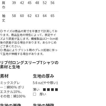
肩
39
42
45
48
52
56
巾
袖
58
60
62
63
64
65
丈
◎ サイズは商品の実寸を平置きで計測してお
ります。商品生地の特性によって、表記サイ
ズより誤差が生じます。繊維製品は2～3cm前
後の誤差が出る場合があります。あらかじめ
ご了承ください。
◎ 商品によりプリント時のプレス処理に伴っ
て生地が伸縮する場合があります。
リブ付ロングスリーブTシャツの
素材と生地
素材
生地の厚み
ミックスグレ
5.6 oz(やや厚い)
ー：綿90％ ポリ
薄い ■ ■ ■ ■
エステル10％、
□ 厚い
その他：綿100％
生地の画像
生地の特徴