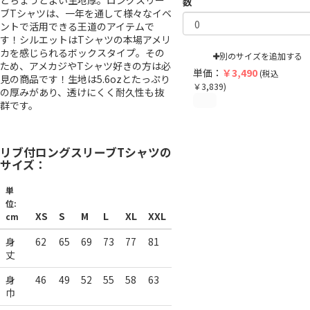
とちょうどよい生地厚。ロングスリー
数
ブTシャツは、一年を通して様々なイベ
ントで活用できる王道のアイテムで
す！シルエットはTシャツの本場アメリ
カを感じられるボックスタイプ。その
別のサイズを追加する
ため、アメカジやTシャツ好きの方は必
単価：
￥
3,490
(税込
見の商品です！生地は5.6ozとたっぷり
￥
3,839
)
の厚みがあり、透けにくく耐久性も抜
群です。
リブ付ロングスリーブTシャツの
サイズ：
単
位:
XS
S
M
L
XL
XXL
cm
身
62
65
69
73
77
81
丈
身
46
49
52
55
58
63
巾