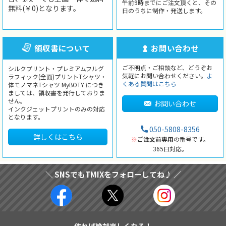
午前9時までにご注文頂くと、その
無料(￥0)となります。
日のうちに制作・発送します。
領収書について
お問い合わせ
ご不明点・ご相談など、どうぞお
シルクプリント・プレミアムフルグ
気軽にお問い合わせください。
よ
ラフィック(全面)プリントTシャツ・
くある質問はこちら
体モノマネTシャツ MyBOTY につき
ましては、領収書を発行しておりま
せん。
お問い合わせ
インクジェットプリントのみの対応
となります。
050-5808-8356
詳しくはこちら
※
ご注文前専用
の番号です。
365日対応。
＼ SNSでもTMIXをフォローしてね♪ ／
作れば絶対楽しくなる！