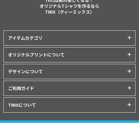
オリジナルTシャツを作るなら
TMIX（ティーミックス）
アイテムカテゴリ
プリントアイテム一覧
オリジナルプリントについて
Tシャツ
│
クラスTシャツ
プリント品質について
ポロシャツ
│
スポーツウェア
デザインについて
インクジェットプリント
パーカー・スウェット
│
ベビー服
オリジナルTシャツの作り方
シルクスクリーンプリント
ご利用ガイド
バッグ・ポーチ
│
タオル
│
エプロン
Tシャツデザインのテンプレート
昇華転写プリント
シャツ
│
ユニフォーム
│
パンツ
初めてご利用の方へ
デザインシミュレーター
TMIXについて
フルグラフィックプリント
アウター
│
つなぎ
お支払いについて
データ入稿について
刺繍プリント
プライバシーポリシー
グッズ
│
マグカップ・ボトル
│
キャップ
ドンドン割について
プリント方法について
運営会社:オリジナルラボ株式会社
利用規約
注文の流れ
東京都渋谷区東3-25-10 T&Tビル4
階
特定商取引