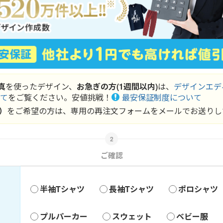
真
を使ったデザイン、
お急ぎの方(1週間以内)
は、
デザインエデ
て
をご覧ください。安値挑戦！
最安保証制度について
）
をご希望の方は、
専用の再注文フォーム
をメールでお送りし
ご確認
半袖Tシャツ
長袖Tシャツ
ポロシャツ
プルパーカー
スウェット
ベビー服