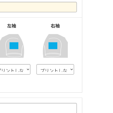
左袖
右袖