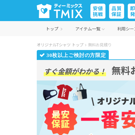
安値
品質
挑戦
保証
トップ
アイテム一覧
利用シー
オリジナルTシャツ トップ
無料お見積り
無料
すぐ金額がわかる！