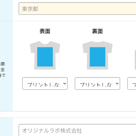
表面
裏面
色数
。全
格で