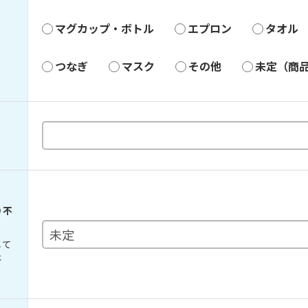
マグカップ・ボトル
エプロン
タオル
つなぎ
マスク
その他
未定（商
り不
して
は