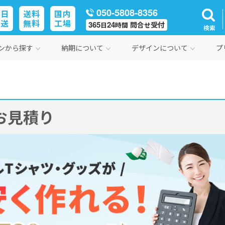
050-5808-8356
即日
送料
国内
発送
無料
工場
365
24
問合
受付
日
時間
せ
検索
ンから探す
納期について
デザインについて
プ
お見積り