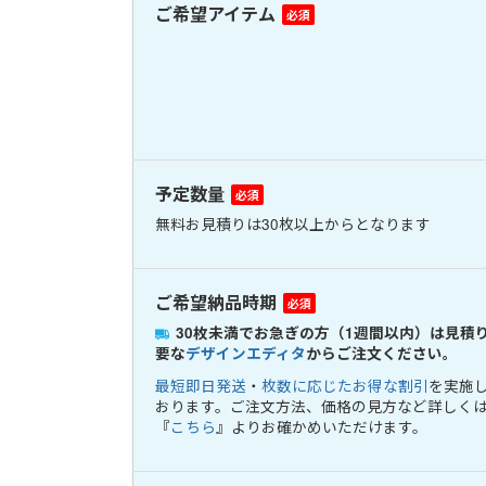
ご希望アイテム
予定数量
無料お見積りは
30
枚以上からとなります
ご希望納品時期
30
枚未満でお急ぎの方（1週間以内）は見積
要な
デザインエディタ
からご注文ください。
最短即日発送
・
枚数に応じたお得な割引
を実施
おります。ご注文方法、価格の見方など詳しく
『
こちら
』よりお確かめいただけます。