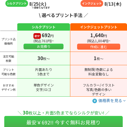
8
/
25
(
火
)
8
/
13
(
木
)
シルクプリント
インクジェット
※目安となります
\ 選べるプリント手法 ／
シルクプリント
インクジェットプリント
692
1,640
円
円
最安
プリント込
(税込761円)~
(税込1,804円)~
価格例
お見積り
作成に進む
注文可能
30
1
枚〜
枚〜
枚数
片面あたり
無制限/色数による
プリント
5色まで
料金変動なし
可能な色数
単色デザイン
フルカラー/イラスト
おすすめ
文字/ロゴ
写真/色数の多い
デザイン例
デザイン
価格表を見る
30
＼
枚以上・片面5色までならシルクが安い! ／
最安￥
692
!! 今すぐ無料お見積り