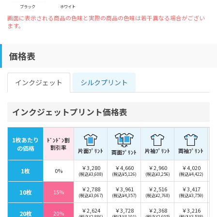
ブラック
ホワイト
画面に表示される商品の色味と実際の商品の色味は若干異なる場合がござい
ます。
価格表
インクジェット
シルクプリント
インクジェットプリント価格表
1枚あたり
ﾄﾞﾝﾄﾞﾝ割
割引率
片
の価格
片面ﾌﾟﾘﾝﾄ
両袖ﾌﾟﾘﾝﾄ
片袖ﾌﾟﾘﾝﾄ
両面ﾌﾟﾘﾝﾄ
￥3,280
￥4,660
￥2,960
￥4,020
1枚
0%
(税込¥3,608)
(税込¥5,126)
(税込¥3,256)
(税込¥4,422)
￥2,788
￥3,961
￥2,516
￥3,417
10枚
15%
(税込¥3,067)
(税込¥4,357)
(税込¥2,768)
(税込¥3,759)
￥2,624
￥3,728
￥2,368
￥3,216
20枚
20%
(税込¥2,886)
(税込¥4,101)
(税込¥2,605)
(税込¥3,538)