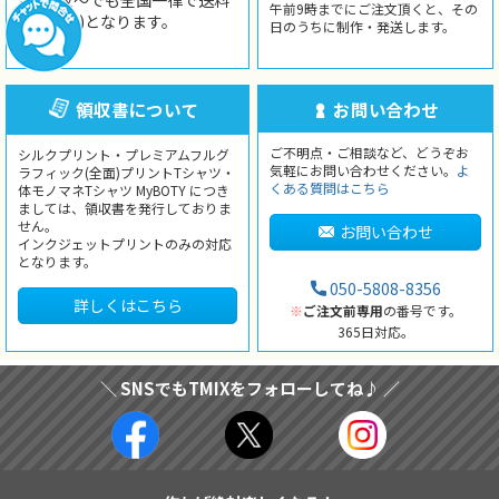
合、1枚〜でも全国一律で送料
午前9時までにご注文頂くと、その
無料(￥0)となります。
日のうちに制作・発送します。
領収書について
お問い合わせ
ご不明点・ご相談など、どうぞお
シルクプリント・プレミアムフルグ
気軽にお問い合わせください。
よ
ラフィック(全面)プリントTシャツ・
くある質問はこちら
体モノマネTシャツ MyBOTY につき
ましては、領収書を発行しておりま
せん。
お問い合わせ
インクジェットプリントのみの対応
となります。
050-5808-8356
詳しくはこちら
※
ご注文前専用
の番号です。
365日対応。
＼ SNSでもTMIXをフォローしてね♪ ／