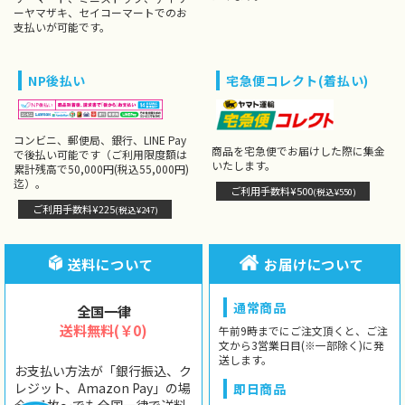
ーヤマザキ、セイコーマートでのお
支払いが可能です。
NP後払い
宅急便コレクト(着払い)
コンビニ、郵便局、銀行、LINE Pay
商品を宅急便でお届けした際に集金
で後払い可能です（ご利用限度額は
いたします。
累計残高で50,000円(税込55,000円)
迄）。
ご利用手数料¥500
(税込¥550)
ご利用手数料¥225
(税込¥247)
送料について
お届けについて
通常商品
全国一律
送料無料(￥0)
午前9時までにご注文頂くと、ご注
文から3営業日目(※一部除く)に発
送します。
お支払い方法が「銀行振込、ク
レジット、Amazon Pay」の場
即日商品