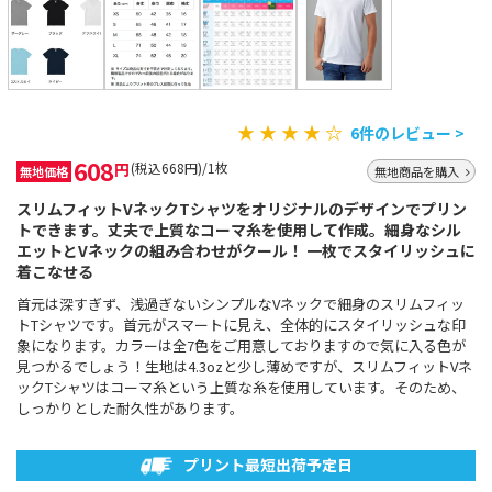
★ ★ ★ ★ ☆
6件のレビュー >
608
円
(税込668円)/1枚
無地価格
無地商品を購入
スリムフィットVネックTシャツをオリジナルのデザインでプリン
トできます。丈夫で上質なコーマ糸を使用して作成。細身なシル
エットとVネックの組み合わせがクール！ 一枚でスタイリッシュに
着こなせる
首元は深すぎず、浅過ぎないシンプルなVネックで細身のスリムフィッ
トTシャツです。首元がスマートに見え、全体的にスタイリッシュな印
象になります。カラーは全7色をご用意しておりますので気に入る色が
見つかるでしょう！生地は4.3ozと少し薄めですが、スリムフィットVネ
ックTシャツはコーマ糸という上質な糸を使用しています。そのため、
しっかりとした耐久性があります。
プリント最短出荷予定日