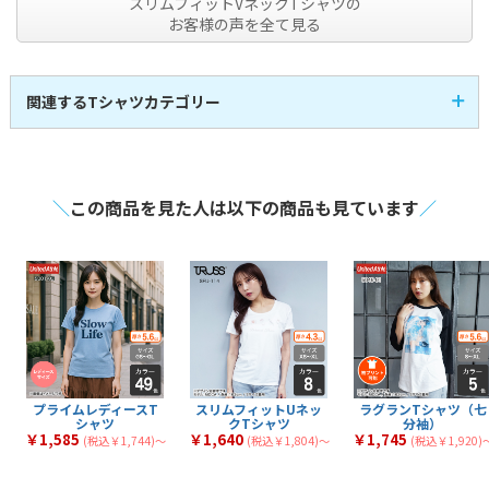
スリムフィットVネックTシャツの
お客様の声を全て見る
関連するTシャツカテゴリー
半袖Tシャツ
即日発送Tシャツ
107
3
全
商品
全
商品
レディースTシャツ
キッズTシャツ
14
17
全
商品
全
商品
アパレル・お洒落Tシ
スポーツTシャツ
21
30
全
商品
全
商品
ャツ
＼
この商品を見た人は以下の商品も見ています
／
長袖Tシャツ
激安Tシャツ
41
7
全
商品
全
商品
VネックTシャツ
UネックTシャツ
4
1
全
商品
全
商品
大きいサイズのTシャ
ポケット付きTシャツ
4
30
全
商品
全
商品
ツ
綿100%のTシャツ
メンズTシャツ
44
59
全
商品
全
商品
シルクスクリーンTシ
タンクトップ
6
8
全
商品
全
商品
ャツ
フルグラフィックTシ
トライブレンドTシャ
1
1
全
商品
全
商品
ャツ
ツ
マックスウェイトTシ
七分袖Tシャツ
7
2
全
商品
全
商品
ャツ
スリムフィットTシャ
厚手Tシャツ
3
40
全
商品
全
商品
ツ
薄手Tシャツ
中厚Tシャツ
34
39
全
商品
全
商品
文化祭・体育祭Tシャ
イベント向けTシャツ
14
18
全
商品
全
商品
ツ
プライムレディースT
スリムフィットUネッ
ラグランTシャツ（七
シャツ
クTシャツ
分袖）
￥1,585
￥1,640
￥1,745
(税込￥1,744)〜
(税込￥1,804)〜
(税込￥1,920)