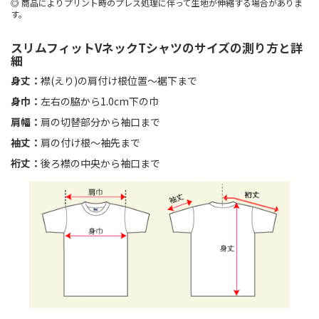
商品によりプリント時のプレス処理に伴って生地が伸縮する場合がありま
す。
スリムフィットVネックTシャツのサイズの測り方と詳
細
身丈：
襟(えり)の肩付け根位置〜裾下まで
身巾：
左右の脇から1.0cm下の巾
肩幅：
肩の切替部分から袖口まで
袖丈：
肩の付け根〜袖先まで
裄丈：
後ろ襟の中央から袖口まで