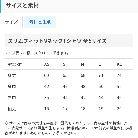
サイズと素材
サイズ
素材と生地
スリムフィットVネックTシャツ 全5サイズ
サイズ表は、横にスクロールできます。
XS
S
M
L
XL
単位: cm
身丈
60
65
68
71
74
身巾
42
46
48
50
52
肩巾
36
41
42
44
46
袖丈
16
17
18
19
20
サイズは商品の実寸を平置きで計測しております。商品生地の特性によっ
て、表記サイズより誤差が生じます。繊維製品は2～3cm前後の誤差が出る場
合があります。あらかじめご了承ください。