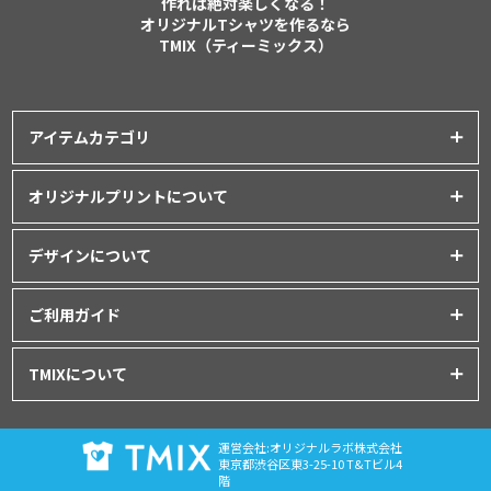
作れば絶対楽しくなる！
オリジナルTシャツを作るなら
TMIX（ティーミックス）
アイテムカテゴリ
プリントアイテム一覧
オリジナルプリントについて
Tシャツ
│
クラスTシャツ
プリント品質について
ポロシャツ
│
スポーツウェア
デザインについて
インクジェットプリント
パーカー・スウェット
│
ベビー服
オリジナルTシャツの作り方
シルクスクリーンプリント
ご利用ガイド
バッグ・ポーチ
│
タオル
│
エプロン
Tシャツデザインのテンプレート
昇華転写プリント
シャツ
│
ユニフォーム
│
パンツ
初めてご利用の方へ
デザインシミュレーター
TMIXについて
フルグラフィックプリント
アウター
│
つなぎ
お支払いについて
データ入稿について
刺繍プリント
プライバシーポリシー
グッズ
│
マグカップ・ボトル
│
キャップ
ドンドン割について
プリント方法について
運営会社:オリジナルラボ株式会社
利用規約
注文の流れ
東京都渋谷区東3-25-10 T&Tビル4
階
特定商取引