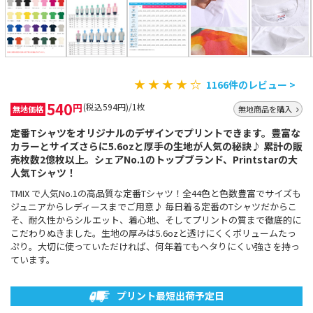
★ ★ ★ ★ ☆
1166件のレビュー >
540
円
(税込594円)/1枚
無地価格
無地商品を購入
定番Tシャツをオリジナルのデザインでプリントできます。豊富な
カラーとサイズさらに5.6ozと厚手の生地が人気の秘訣♪ 累計の販
売枚数2億枚以上。シェアNo.1のトップブランド、Printstarの大
人気Tシャツ！
TMIX で人気No.1の高品質な定番Tシャツ！全44色と色数豊富でサイズも
ジュニアからレディースまでご用意♪ 毎日着る定番のTシャツだからこ
そ、耐久性からシルエット、着心地、そしてプリントの質まで徹底的に
こだわりぬきました。生地の厚みは5.6ozと透けにくくボリュームたっ
ぷり。大切に使っていただければ、何年着てもヘタりにくい強さを持っ
ています。
プリント最短出荷予定日