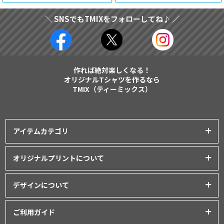
＼ SNSでもTMIXをフォローしてね♪ ／
作れば絶対楽しくなる！
オリジナルTシャツを作るなら
TMIX（ティーミックス）
アイテムカテゴリ
プリントアイテム一覧
オリジナルプリントについて
Tシャツ
│
クラスTシャツ
プリント品質について
ポロシャツ
│
スポーツウェア
デザインについて
インクジェットプリント
パーカー・スウェット
│
ベビー服
オリジナルTシャツの作り方
シルクスクリーンプリント
ご利用ガイド
バッグ・ポーチ
│
タオル
│
エプロン
Tシャツデザインのテンプレート