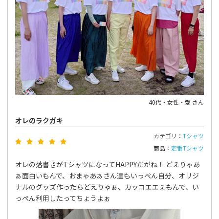
40代・女性・愛 さん
オレのラクガキ
カテゴリ：
Tシャツ
商品：
定番Tシャツ
オレの落書きがTシャツになってHAPPYだがね！ どえりゃあ
ぁ面白いもんで、おまゃあぁさん達もいっぺん自分、オリジ
ナルのグッズ作ったらどえりゃぁ、カッコエエぇもんで、い
っぺん利用したってちょうよぉ