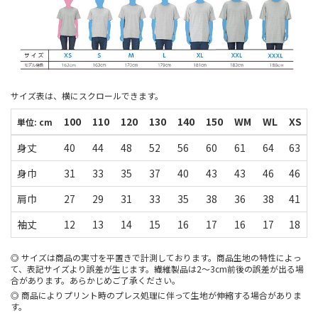
サイズ表は、横にスクロールできます。
100
110
120
130
140
150
WM
WL
XS
単位: cm
身丈
40
44
48
52
56
60
61
64
63
身巾
31
33
35
37
40
43
43
46
46
肩巾
27
29
31
33
35
38
36
38
41
袖丈
12
13
14
15
16
17
16
17
18
サイズは商品の実寸を平置きで計測しております。商品生地の特性によっ
て、表記サイズより誤差が生じます。繊維製品は2～3cm前後の誤差が出る場
合があります。あらかじめご了承ください。
商品によりプリント時のプレス処理に伴って生地が伸縮する場合がありま
す。