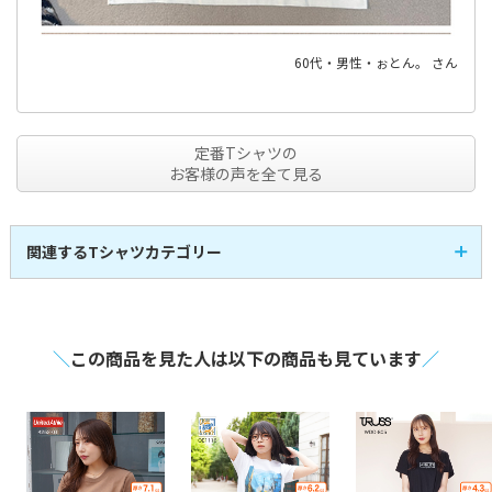
60代・男性・ぉとん。 さん
定番Tシャツの
お客様の声を全て見る
関連するTシャツカテゴリー
半袖Tシャツ
即日発送Tシャツ
107
3
全
商品
全
商品
レディースTシャツ
キッズTシャツ
14
17
全
商品
全
商品
アパレル・お洒落Tシ
スポーツTシャツ
21
30
全
商品
全
商品
ャツ
＼
この商品を見た人は以下の商品も見ています
／
長袖Tシャツ
激安Tシャツ
41
7
全
商品
全
商品
VネックTシャツ
UネックTシャツ
4
1
全
商品
全
商品
大きいサイズのTシャ
ポケット付きTシャツ
4
30
全
商品
全
商品
ツ
綿100%のTシャツ
メンズTシャツ
44
59
全
商品
全
商品
シルクスクリーンTシ
タンクトップ
6
8
全
商品
全
商品
ャツ
フルグラフィックTシ
トライブレンドTシャ
1
1
全
商品
全
商品
ャツ
ツ
マックスウェイトTシ
七分袖Tシャツ
7
2
全
商品
全
商品
ャツ