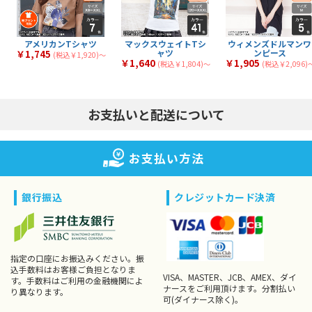
スリムフィットTシャ
厚手Tシャツ
3
40
全
商品
全
商品
ツ
薄手Tシャツ
中厚Tシャツ
34
39
全
商品
全
商品
文化祭・体育祭Tシャ
イベント向けTシャツ
14
18
全
商品
全
商品
ツ
アメリカンTシャツ
マックスウェイトTシ
ウィメンズドルマンワ
ャツ
ンピース
￥1,745
(税込￥1,920)〜
￥1,640
￥1,905
(税込￥1,804)〜
(税込￥2,096)
お支払いと配送について
お支払い方法
銀行振込
クレジットカード決済
指定の口座にお振込みください。振
込手数料はお客様ご負担となりま
VISA、MASTER、JCB、AMEX、ダイ
す。手数料はご利用の金融機関によ
ナースをご利用頂けます。分割払い
り異なります。
可(ダイナース除く)。