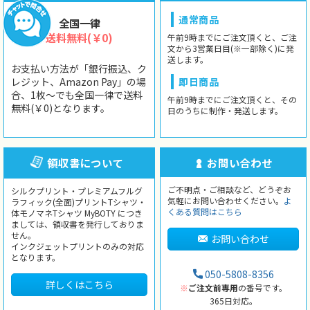
通常商品
全国一律
送料無料(￥0)
午前9時までにご注文頂くと、ご注
文から3営業日目(※一部除く)に発
送します。
お支払い方法が「銀行振込、ク
レジット、Amazon Pay」の場
即日商品
合、1枚〜でも全国一律で送料
午前9時までにご注文頂くと、その
無料(￥0)となります。
日のうちに制作・発送します。
領収書について
お問い合わせ
ご不明点・ご相談など、どうぞお
シルクプリント・プレミアムフルグ
気軽にお問い合わせください。
よ
ラフィック(全面)プリントTシャツ・
くある質問はこちら
体モノマネTシャツ MyBOTY につき
ましては、領収書を発行しておりま
せん。
お問い合わせ
インクジェットプリントのみの対応
となります。
050-5808-8356
詳しくはこちら
※
ご注文前専用
の番号です。
365日対応。