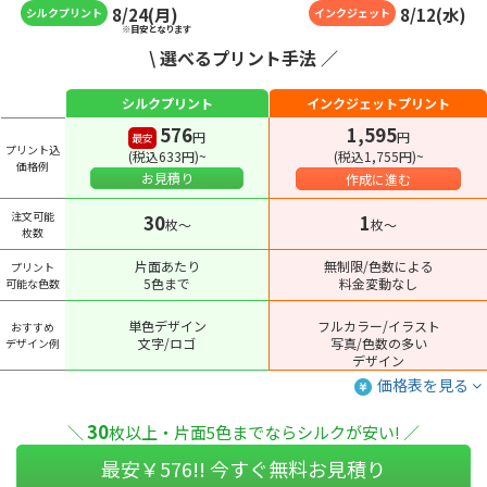
8
/
24
(
月
)
8
/
12
(
水
)
シルクプリント
インクジェット
※目安となります
\ 選べるプリント手法 ／
シルクプリント
インクジェットプリント
576
1,595
円
円
最安
プリント込
(税込633円)~
(税込1,755円)~
価格例
お見積り
作成に進む
注文可能
30
1
枚〜
枚〜
枚数
片面あたり
無制限/色数による
プリント
5色まで
料金変動なし
可能な色数
単色デザイン
フルカラー/イラスト
おすすめ
文字/ロゴ
写真/色数の多い
デザイン例
デザイン
価格表を見る
30
＼
枚以上・片面5色までならシルクが安い! ／
最安￥
576
!! 今すぐ無料お見積り