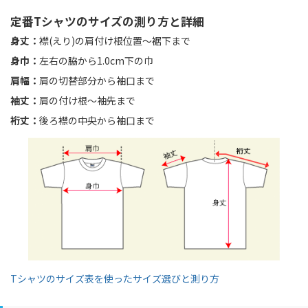
定番Tシャツのサイズの測り方と詳細
身丈：
襟(えり)の肩付け根位置〜裾下まで
身巾：
左右の脇から1.0cm下の巾
肩幅：
肩の切替部分から袖口まで
袖丈：
肩の付け根〜袖先まで
裄丈：
後ろ襟の中央から袖口まで
Tシャツのサイズ表を使ったサイズ選びと測り方